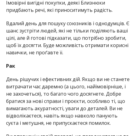
Імовірні вигідні покупки, деякі Близнюки
придбають речі, які приноситимуть радість.
Вдалий день для пошуку союзників і однодумців. Є
шанс зустріти людей, які не тільки поділяють ваші
цілі, але й готові підказати, що потрібно зробити,
щоб їх досягти. Буде можливість отримати корисні
навички, не проґавте її.
Рак
День рішучих і ефективних дій. Якщо ви не станете
витрачати час даремно (а цього, найімовірніше, і
не захочеться), то багато чого досягнете. Добре
братися за нові справи і проєкти, особливо ті, що
вимагають акуратності, уваги до деталей. Ви не
відволікаєтеся, навіть якщо навколо панують
суєта і метушня, не припускаєтеся помилок.