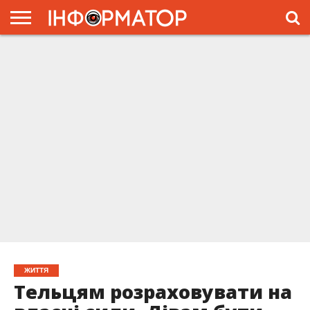
ГОЛОВНА
ЖИТТЯ
ВЛАДА
ГРОШІ
ТРЕШ
ПРЕС-
РЕЛІЗИ
РЕКЛАМА
ПРОЕКТЫ
ЖИТТЯ
Тельцям розраховувати на