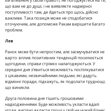
Ви впевнені у своїй правоті, не погоджуєтеся на те,
що вам не до душі, і не виявляєте надмірної
поступливості там, де йдеться про щось дійсно
важливе. Така позиція може не сподобатися
оточуючим, але допоможе Ракам вирішити багато
проблем.
Лев
Ранок може бути непростим, але засмучуватися не
варто: вплив позитивних тенденцій посилюється
щогодини, справи стрімко налагоджуються. У
середині дня з’явиться можливість поспілкуватися
з цікавими, незвичайними людьми, які дадуть
відмінні поради, підкажуть, як подолати труднощі,
що виникли.
Друга половина дня тішить грошовими
надходженнями. Буде можливість укласти вдалі
угоди, вигідно вкласти гроші у свій чи чужий бізнес.