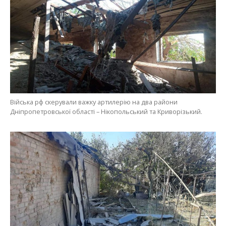
Війська рф скерували важку артилерію на два райони
Дніпропетровської області – Нікопольський та Криворізький.