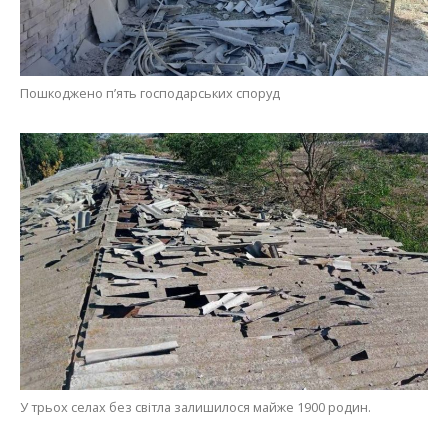
Пошкоджено п’ять господарських споруд
У трьох селах без світла залишилося майже 1900 родин.