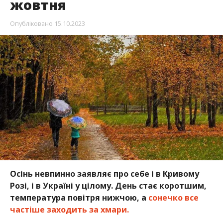
жовтня
Опубліковано
15.10.2023
Осінь невпинно заявляє про себе і в Кривому
Розі, і в Україні у цілому. День стає коротшим,
температура повітря нижчою, а
сонечко все
частіше заходить за хмари.