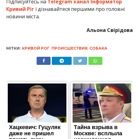
Підписуйтесь на
Telegram канал Інформатор
Кривий Ріг
і дізнавайтеся першими про головні
новини міста.
Альона Свірідова
МІТКИ:
КРИВОЙ РОГ
,
ПРОИСШЕСТВИЯ
,
СОБАКА