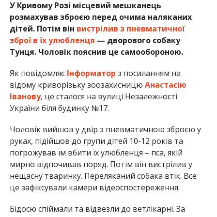
У Кривому Розі місцевий мешканець
розмахував зброєю перед очима наляканих
дітей. Потім він
вистрілив з пневматичної
зброї в їх улюбленця
— дворового собаку
Тунця. Чоловік пояснив це самообороною.
Як повідомляє
Інформатор
з посиланням на
відому криворізьку зоозахисницю
Анастасію
Іванову
, це сталося на вулиці Незалежності
України біля будинку №17.
Чоловік вийшов у двір з пневматичною зброєю у
руках, підійшов до групи дітей 10-12 років та
погрожував їм вбити їх улюбленця – пса, якій
мирно відпочивав поряд. Потім він вистрілив у
нещасну тваринку. Переляканий собака втік. Все
це зафіксували камери відеоспостереження.
Бідосю спіймали та відвезли до ветлікарні. За