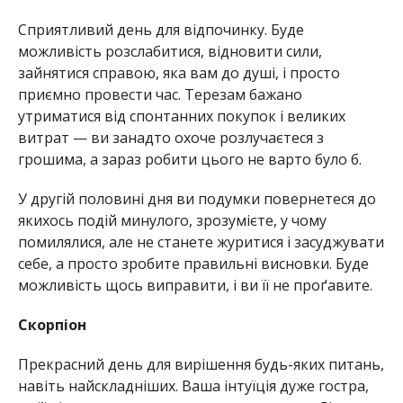
Сприятливий день для відпочинку. Буде
можливість розслабитися, відновити сили,
зайнятися справою, яка вам до душі, і просто
приємно провести час. Терезам бажано
утриматися від спонтанних покупок і великих
витрат — ви занадто охоче розлучаєтеся з
грошима, а зараз робити цього не варто було б.
У другій половині дня ви подумки повернетеся до
якихось подій минулого, зрозумієте, у чому
помилялися, але не станете журитися і засуджувати
себе, а просто зробите правильні висновки. Буде
можливість щось виправити, і ви її не проґавите.
Скорпіон
Прекрасний день для вирішення будь-яких питань,
навіть найскладніших. Ваша інтуїція дуже гостра,