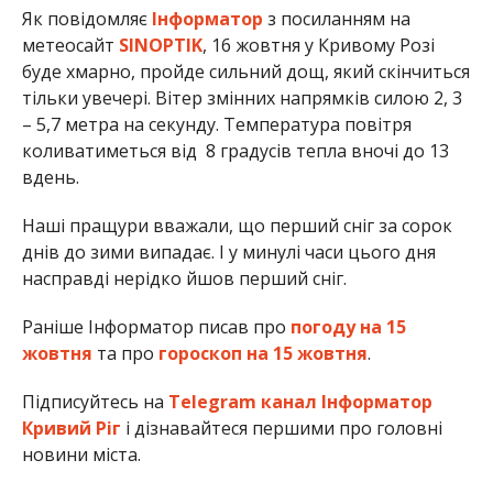
Як повідомляє
Інформатор
з посиланням на
метеосайт
SINOPTIK
, 16 жовтня у Кривому Розі
буде хмарно, пройде сильний дощ, який скінчиться
тільки увечері. Вітер змінних напрямків силою 2, 3
– 5,7 метра на секунду. Температура повітря
коливатиметься від 8 градусів тепла вночі до 13
вдень.
Наші пращури вважали, що перший сніг за сорок
днів до зими випадає. І у минулі часи цього дня
насправді нерідко йшов перший сніг.
Раніше Інформатор писав про
погоду на 15
жовтня
та про
гороскоп на 15 жовтня
.
Підписуйтесь на
Telegram канал Інформатор
Кривий Ріг
і дізнавайтеся першими про головні
новини міста.