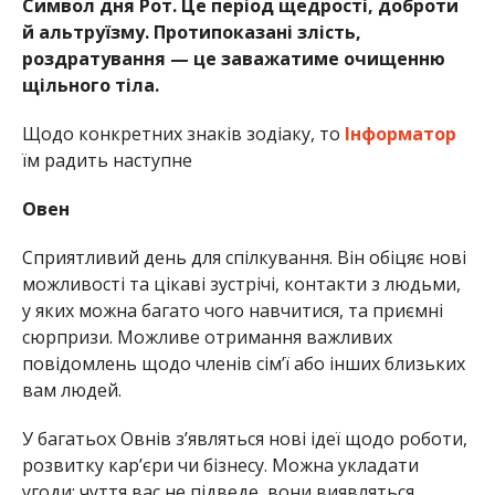
Символ дня Рот. Це період щедрості, доброти
й альтруїзму. Протипоказані злість,
роздратування — це заважатиме очищенню
щільного тіла.
Щодо конкретних знаків зодіаку, то
Інформатор
їм радить наступне
Овен
Сприятливий день для спілкування. Він обіцяє нові
можливості та цікаві зустрічі, контакти з людьми,
у яких можна багато чого навчитися, та приємні
сюрпризи. Можливе отримання важливих
повідомлень щодо членів сім’ї або інших близьких
вам людей.
У багатьох Овнів з’являться нові ідеї щодо роботи,
розвитку кар’єри чи бізнесу. Можна укладати
угоди: чуття вас не підведе, вони виявляться