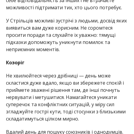
себе відповідальність за інших і не втрачаєте
можливості підтримати тих, хто цього потребує.
У Стрільців можливі зустрічі з людьми, досвід яких
виявиться вам дуже корисним. Не соромтеся
просити поради та слухайте їх уважно: тямущі
підказки допоможуть уникнути помилок та
неприємних моментів.
Козоріг
Не хвилюйтеся через дрібниці — день може
скластися дуже вдало, якщо ви збережете спокій і
приймете зважені рішення там, де інші почнуть
нервувати і метушитися. Намагайтеся уникати
суперечок та конфліктних ситуацій, у міру сил
згладжуйте гострі кути, тоді стосунки з близькими
складатимуться цілком мирно.
Вдалий день для пошуку союзників і однодумців.