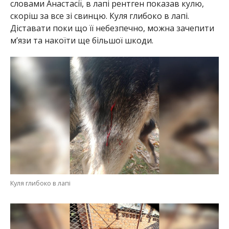
словами Анастасії, в лапі рентген показав кулю,
скоріш за все зі свинцю. Куля глибоко в лапі.
Діставати поки що її небезпечно, можна зачепити
м’язи та накоїти ще більшої шкоди.
Куля глибоко в лапі