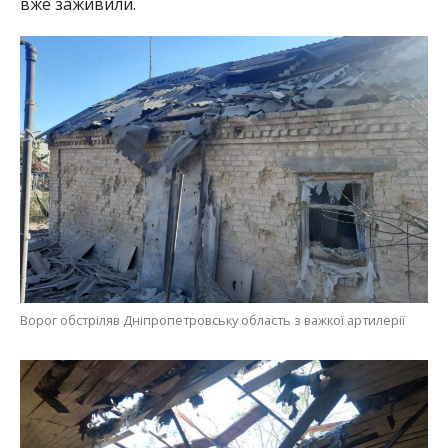
вже заживили.
Ворог обстріляв Дніпропетровську область з важкої артилерії