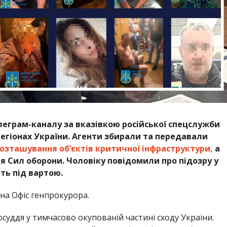
леграм-каналу за вказівкою російської спецслужби
регіонах України. Агенти збирали та передавали
озташування об’єктів критичної інфраструктури,
а
 Сил оборони. Чоловіку повідомили про підозру у
ть під вартою.
на Офіс генпрокурора.
уддя у тимчасово окупованій частині сходу України.