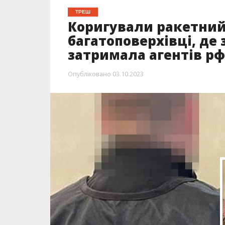
ТРЕШ
Коригували ракетний 
багатоповерхівці, де 
затримала агентів рф
Опубліковано
03.10.2023