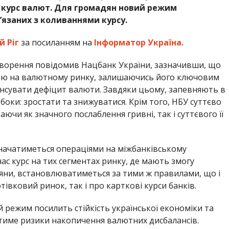
й курс валют. Для громадян новий режим
’язаних з коливаннями курсу.
 Ріг
за посиланням на
Інформатор Україна.
творення повідомив Нацбанк України, зазначивши, що
ію на валютному ринку, залишаючись його ключовим
енсувати дефіцит валюти. Завдяки цьому, запевняють в
боки: зростати та знижуватися. Крім того, НБУ суттєво
ючи як значного послаблення гривні, так і суттєвого її
начатиметься операціями на міжбанківському
ас курс на тих сегментах ринку, де мають змогу
яни, встановлюватиметься за тими ж правилами, що і
тівковий ринок, так і про карткові курси банків.
 режим посилить стійкість української економіки та
тиме ризики накопичення валютних дисбалансів.