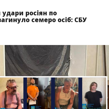
удари росіян по
загинуло семеро осіб: СБУ