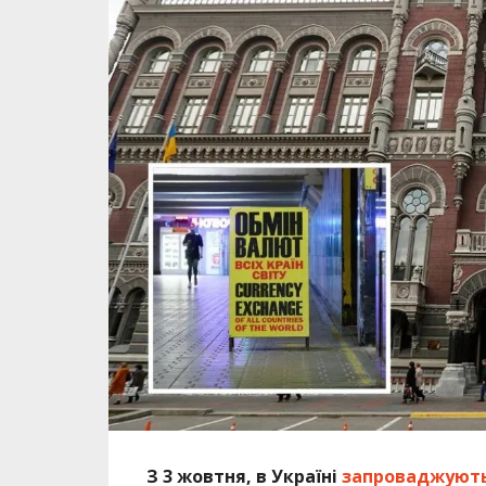
З 3 жовтня, в Україні
запроваджують 