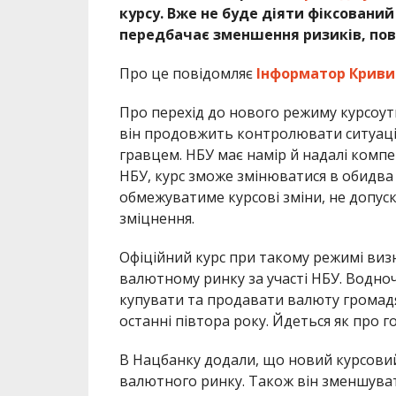
курсу. Вже не буде діяти фіксовани
передбачає зменшення ризиків, пов
Про це повідомляє
Інформатор Кривий
Про перехід до нового режиму курсоу
він продовжить контролювати ситуац
гравцем. НБУ має намір й надалі комп
НБУ, курс зможе змінюватися в обидва 
обмежуватиме курсові зміни, не допуска
зміцнення.
Офіційний курс при такому режимі виз
валютному ринку за участі НБУ. Водноч
купувати та продавати валюту громад
останні півтора року. Йдеться як про го
В Нацбанку додали, що новий курсовий
валютного ринку. Також він зменшува