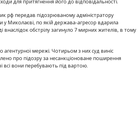
ходи для притягнення його до відповідальності.
ник рф передав підозрюваному адміністратору
 у Миколаєві, по якій держава-агресор вдарила
і внаслідок обстрілу загинуло 7 мирних жителів, в тому
до агентурної мережі. Чотирьом з них суд виніс
млено про підозру за несанкціоноване поширення
і всі вони перебувають під вартою.