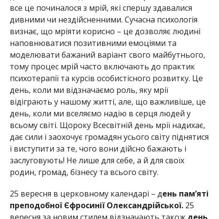
все це починалося з мрій, які спершу здавалися
дивними чи нездійсненними. Сучасна психологія
визнає, що мріяти корисно – це дозволяє людині
наповнюватися позитивними емоціями та
моделювати бажаний варіант свого майбутнього,
тому процес мрій часто включають до практик
психотерапії та курсів особистісного розвитку. Це
день, коли ми відзначаємо роль, яку мрії
відіграють у нашому житті, але, що важливіше, це
день, коли ми вселяємо надію в серця людей у
всьому світі. Щороку Всесвітній день мрії надихає,
дає сили і заохочує громадян усього світу піднятися
і виступити за те, чого вони дійсно бажають і
заслуговують! Не лише для себе, а й для своїх
родин, громад, бізнесу та всього світу.
25 вересня в церковному календарі – д
ень пам’яті
преподобної Єфросинії Олександрійської.
25
вересня за новим стилем відзначають також
день