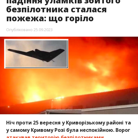
падіння уламків збитого
безпілотника сталася
пожежа: що горіло
Опубліковано
25.09.2023
Ніч проти 25 вересня у Криворізькому районі та
у самому Кривому Розі була неспокійною. Ворог
атакував територію безпілотниками
.