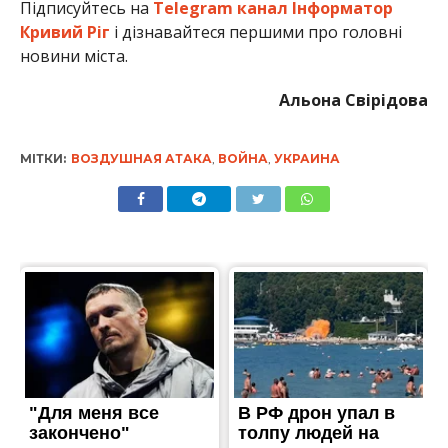
Підписуйтесь на
Telegram канал Інформатор
Кривий Ріг
і дізнавайтеся першими про головні
новини міста.
Альона Свірідова
МІТКИ:
ВОЗДУШНАЯ АТАКА
,
ВОЙНА
,
УКРАИНА