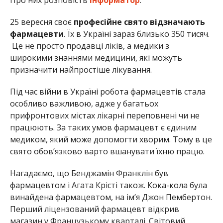
25 вересня своє
професійне свято відзначають
фармацевти
. Їх в Україні зараз близько 350 тисяч.
Це не просто продавці ліків, а медики з
широкими знаннями медицини, які можуть
призначити найпростіше лікування.
Під час війни в Україні робота фармацевтів стала
особливо важливою, адже у багатьох
прифронтових містах лікарні переповнені чи не
працюють. За таких умов фармацевт є єдиним
медиком, який може допомогти хворим. Тому в це
свято обов’язково варто вшанувати їхню працю.
Нагадаємо, що Бенджамін Франклін був
фармацевтом і Агата Крісті також. Кока-кола була
винайдена фармацевтом, на ім’я Джон Пембертон.
Перший ліцензований фармацевт відкрив
магазин у Французькому кварталі. Світовий