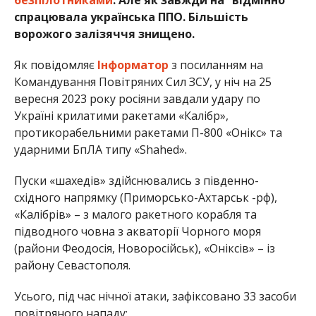
спрацювала українська ППО. Більшість
ворожого залізяччя знищено.
Як повідомляє
Інформатор
з посиланням на
Командування Повітряних Сил ЗСУ, у ніч на 25
вересня 2023 року росіяни завдали удару по
Україні крилатими ракетами «Калібр»,
протикорабельними ракетами П-800 «Онікс» та
ударними БпЛА типу «Shahed».
Пуски «шахедів» здійснювались з південно-
східного напрямку (Приморсько-Ахтарськ -рф),
«Калібрів» – з малого ракетного корабля та
підводного човна з акваторії Чорного моря
(райони Феодосія, Новоросійськ), «Оніксів» – із
району Севастополя.
Усього, під час нічної атаки, зафіксовано 33 засоби
повітряного нападу: