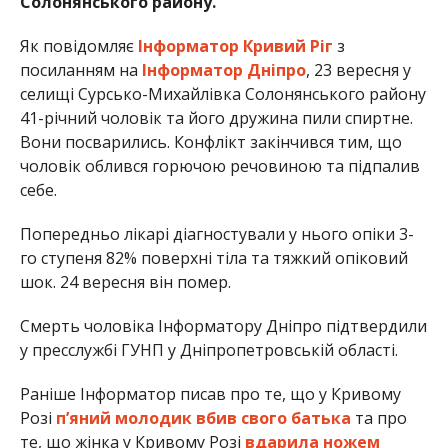
Солонянського району.
Як повідомляє
Інформатор Кривий Ріг
з
посиланням на
Інформатор Дніпро
, 23 вересня у
селищі Сурсько-Михайлівка Солонянського району
41-річний чоловік та його дружина пили спиртне.
Вони посварились. Конфлікт закінчився тим, що
чоловік облився горючою речовиною та підпалив
себе.
Попередньо лікарі діагностували у нього опіки 3-
го ступеня 82% поверхні тіла та тяжкий опіковий
шок. 24 вересня він помер.
Смерть чоловіка Інформатору Дніпро підтвердили
у пресслужбі ГУНП у Дніпропетровській області.
Раніше Інформатор писав про те, що у Кривому
Розі
п’яний молодик вбив свого батька
та про
те, що жінка у Кривому Розі
вдарила ножем