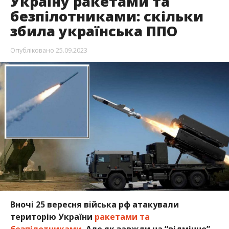
Україну ракетами та
безпілотниками: скільки
збила українська ППО
Опубліковано
25.09.2023
Вночі 25 вересня війська рф атакували
територію України
ракетами та
безпілотниками
. Але як завжди на “відмінно”