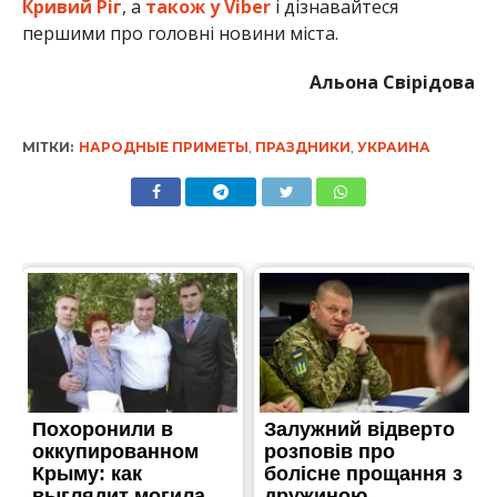
Кривий Ріг
, а
також у Viber
і дізнавайтеся
першими про головні новини міста.
Альона Свірідова
МІТКИ:
НАРОДНЫЕ ПРИМЕТЫ
,
ПРАЗДНИКИ
,
УКРАИНА