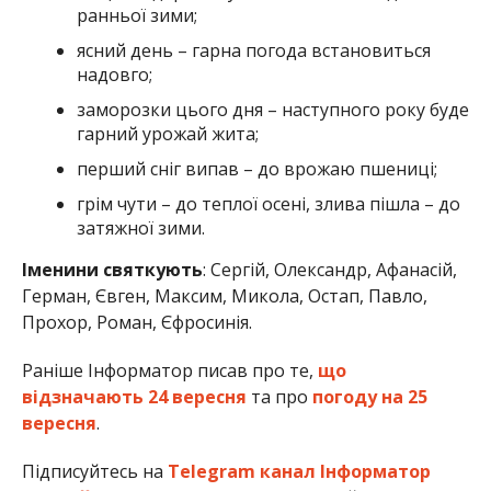
ранньої зими;
ясний день – гарна погода встановиться
надовго;
заморозки цього дня – наступного року буде
гарний урожай жита;
перший сніг випав – до врожаю пшениці;
грім чути – до теплої осені, злива пішла – до
затяжної зими.
Іменини святкують
: Сергій, Олександр, Афанасій,
Герман, Євген, Максим, Микола, Остап, Павло,
Прохор, Роман, Єфросинія.
Раніше Інформатор писав про те,
що
відзначають 24 вересня
та про
погоду на 25
вересня
.
Підписуйтесь на
Telegram канал Інформатор