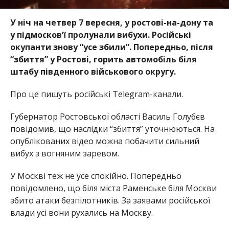
У ніч на четвер 7 вересня, у ростові-на-дону та
у підмосков’ї пролунали вибухи. Російські
окупанти знову “усе збили”. Попередньо, після
“збиття” у Ростові, горить автомобіль біля
штабу південного військового округу.
Про це пишуть російські Telegram-канали.
Губернатор Ростовської області Василь Голубєв
повідомив, що наслідки “збиття” уточнюються. На
опублікованих відео можна побачити сильний
вибух з вогняним заревом.
У Москві теж не усе спокійно. Попередньо
повідомлено, що біля міста Раменське біля Москви
збито атаки безпілотників. За заявами російської
влади усі вони рухались на Москву.