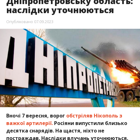
Дніпропетровську область:
наслідки уточнюються
Опубліковано
07.09.2023
Вночі 7 вересня, ворог
обстріляв Нікополь з
важкої артилерії.
Росіяни випустили близько
десятка снарядів. На щастя, ніхто не
постраждав. Наслідки влучань уточнюються.