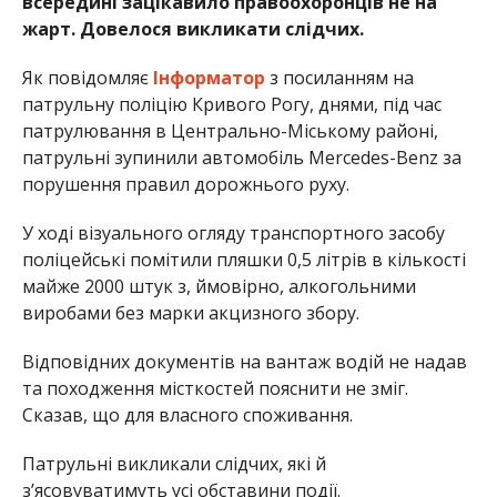
всередині зацікавило правоохоронців не на
жарт. Довелося викликати слідчих.
Як повідомляє
Інформатор
з посиланням на
патрульну поліцію Кривого Рогу, днями, під час
патрулювання в Центрально-Міському районі,
патрульні зупинили автомобіль Mercedes-Benz за
порушення правил дорожнього руху.
У ході візуального огляду транспортного засобу
поліцейські помітили пляшки 0,5 літрів в кількості
майже 2000 штук з, ймовірно, алкогольними
виробами без марки акцизного збору.
Відповідних документів на вантаж водій не надав
та походження місткостей пояснити не зміг.
Сказав, що для власного споживання.
Патрульні викликали слідчих, які й
з’ясовуватимуть усі обставини події.