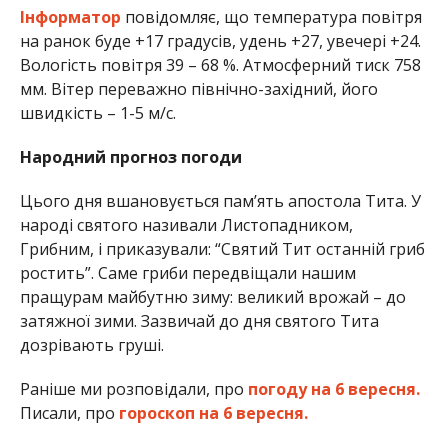
Інформатор
повідомляє, що температура повітря
на ранок буде +17 градусів, удень +27, увечері +24.
Вологість повітря 39 – 68 %. Атмосферний тиск 758
мм. Вітер переважно північно-західний, його
швидкість – 1-5 м/с.
Народний прогноз погоди
Цього дня вшановується пам’ять апостола Тита. У
народі святого називали Листопадником,
Грибним, і приказували: “Святий Тит останній гриб
ростить”. Саме гриби передвіщали нашим
пращурам майбутню зиму: великий врожай – до
затяжної зими. Зазвичай до дня святого Тита
дозрівають груші.
Раніше ми розповідали, про
погоду на 6 вересня.
Писали, про
гороскоп на 6 вересня.