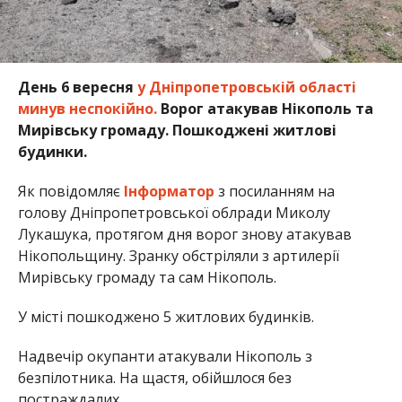
День 6 вересня
у Дніпропетровській області
минув неспокійно.
Ворог атакував Нікополь та
Мирівську громаду. Пошкоджені житлові
будинки.
Як повідомляє
Інформатор
з посиланням на
голову Дніпропетровської облради Миколу
Лукашука, протягом дня ворог знову атакував
Нікопольщину. Зранку обстріляли з артилерії
Мирівську громаду та сам Нікополь.
У місті пошкоджено 5 житлових будинків.
Надвечір окупанти атакували Нікополь з
безпілотника. На щастя, обійшлося без
постраждалих.