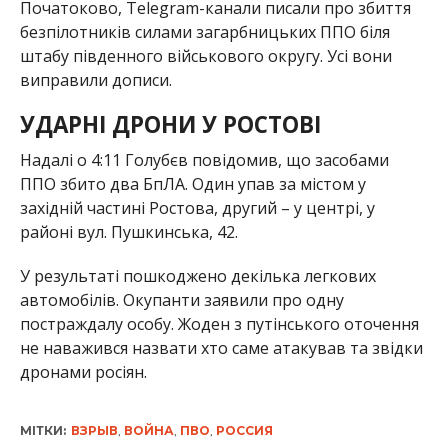
Початоково, Telegram-канали писали про збиття
безпілотників силами загарбницьких ППО біля
штабу південного військового округу. Усі вони
виправили дописи.
УДАРНІ ДРОНИ У РОСТОВІ
Надалі о 4:11 Голубєв повідомив, що засобами
ППО збито два БпЛА. Один упав за містом у
західній частині Ростова, другий – у центрі, у
районі вул. Пушкинська, 42.
У результаті пошкоджено декілька легкових
автомобілів. Окупанти заявили про одну
постраждалу особу. Жоден з путінського оточення
не наважився назвати хто саме атакував та звідки
дронами росіян.
МІТКИ:
ВЗРЫВ
,
ВОЙНА
,
ПВО
,
РОССИЯ