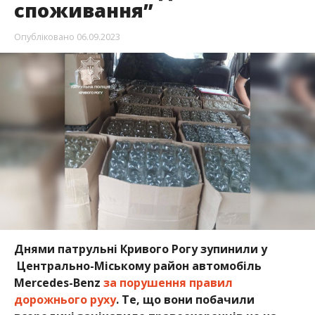
споживання”
Опубліковано
06.09.2023
Днями патрульні Кривого Рогу зупинили у
Центрально-Міському район автомобіль
Mercedes-Benz
за порушення правил
дорожнього руху
. Те, що вони побачили