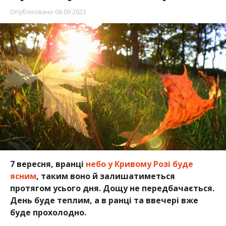
Опубліковано
06.09.2023
7 вересня, вранці
небо у Кривому Розі буде
ясним
, таким воно й залишатиметься
протягом усього дня. Дощу не передбачається.
День буде теплим, а в ранці та ввечері вже
буде прохолодно.