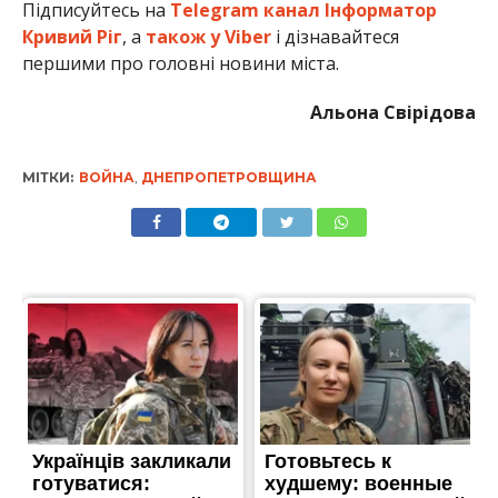
Підписуйтесь на
Telegram канал Інформатор
Кривий Ріг
, а
також у Viber
і дізнавайтеся
першими про головні новини міста.
Альона Свірідова
МІТКИ:
ВОЙНА
,
ДНЕПРОПЕТРОВЩИНА