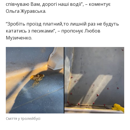
співчуваю Вам, дорогі наші водії”, – коментує
Ольга Журавська.
“Зробіть проїзд платний,то лишній раз не будуть
кататись з песиками”, – пропонує Любов
Музиченко.
Сміття у тролейбусі