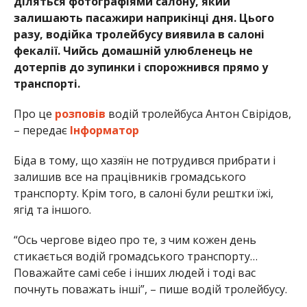
діляться фотографіями салону, який
залишають пасажири наприкінці дня. Цього
разу, водійка тролейбусу виявила в салоні
фекалії. Чийсь домашній улюбленець не
дотерпів до зупинки і спорожнився прямо у
транспорті.
Про це
розповів
водій тролейбуса Антон Свірідов,
– передає
Інформатор
Біда в тому, що хазяїн не потрудився прибрати і
залишив все на працівників громадського
транспорту. Крім того, в салоні були рештки їжі,
ягід та іншого.
“Ось чергове відео про те, з чим кожен день
стикається водій громадського транспорту…
Поважайте самі себе і інших людей і тоді вас
почнуть поважать інші”, – пише водій тролейбусу.