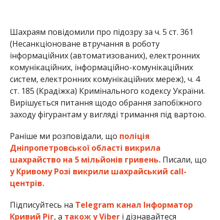
Шахраям повідомили про підозру за ч. 5 ст. 361
(Несанкціоноване втручання в роботу
інформаційних (автоматизованих), електронних
комунікаційних, інформаційно-комунікаційних
систем, електронних комунікаційних мереж), ч. 4
ст. 185 (Крадіжка) Кримінального кодексу України.
Вирішується питання щодо обрання запобіжного
заходу фігурантам у вигляді тримання під вартою.
Раніше ми розповідали, що
поліція
Дніпропетровської області викрила
шахрайство на 5 мільйонів гривень.
Писали, що
у Кривому Розі викрили шахрайський саll-
центрів.
Підписуйтесь на
Telegram канал Інформатор
Кривий Ріг
, а
також у Viber
і дізнавайтеся