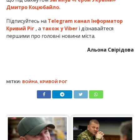
Дмитро Коцюбайло.
Підписуйтесь на
Telegram канал Інформатор
Кривий Ріг
, а
також у Viber
і дізнавайтеся
першими про головні новини міста.
Альона Свірідова
МІТКИ:
ВОЙНА
,
КРИВОЙ РОГ