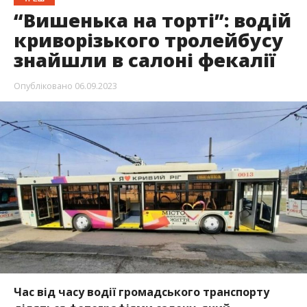
“Вишенька на торті”: водій
криворізького тролейбусу
знайшли в салоні фекалії
Опубліковано
06.09.2023
Час від часу водії громадського транспорту