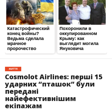
ЖИТТЯ
Cosmolot Airlines: перші 15
ударних “пташок” були
передані
найефективнішим
екіпажам