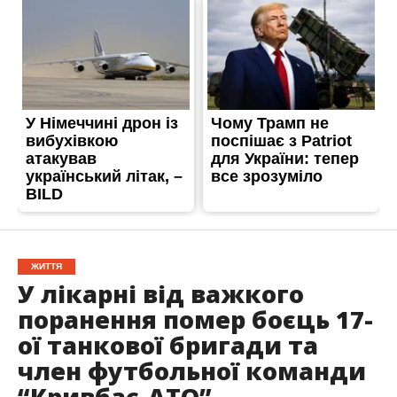
ЖИТТЯ
У лікарні від важкого
поранення помер боєць 17-
ої танкової бригади та
член футбольної команди
“Кривбас-АТО”