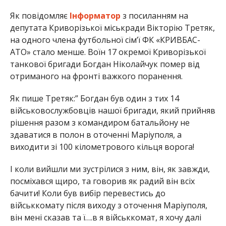
Як повідомляє
Інформатор
з посиланням на
депутата Криворізької міськради Вікторію Третяк,
на одного члена футбольної сім’ї ФК «КРИВБАС-
АТО» стало менше. Воїн 17 окремої Криворізької
танкової бригади Богдан Ніколайчук помер від
отриманого на фронті важкого поранення.
Як пише Третяк:” Богдан був один з тих 14
військовослужбовців нашої бригади, який прийняв
рішення разом з командиром батальйону не
здаватися в полон в оточенні Маріуполя, а
виходити зі 100 кілометрового кільця ворога!
І коли вийшли ми зустрілися з ним, він, як завжди,
посміхався щиро, та говорив як радий він всіх
бачити! Коли був вибір перевестись до
військкомату після виходу з оточення Маріуполя,
він мені сказав та ї….в я військкомат, я хочу далі