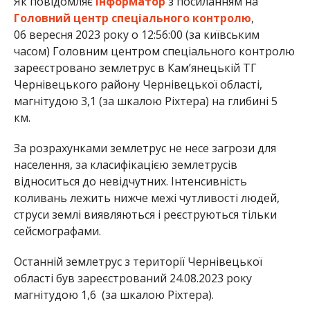
Як повідомляє
Інформатор
з посиланням на
Головний центр спеціального контролю
,
06 вересня 2023 року о 12:56:00 (за київським
часом) Головним центром спеціального контролю
зареєстровано землетрус в Кам’янецькій ТГ
Чернівецького району Чернівецької області,
магнітудою 3,1 (за шкалою Ріхтера) на глибині 5
км.
За розрахунками землетрус не несе загрози для
населення, за класифікацією землетрусів
відноситься до невідчутних. Інтенсивність
коливань лежить нижче межі чутливості людей,
струси землі виявляються і реєструються тільки
сейсмографами.
Останній землетрус з території Чернівецької
області був зареєстрований 24.08.2023 року
магнітудою 1,6 (за шкалою Ріхтера).