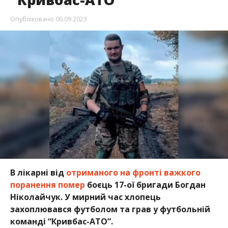
Опубліковано
06.09.2023
В лікарні від
отриманого на фронті важкого
поранення помер
боєць 17-ої бригади Богдан
Ніколайчук. У мирний час хлопець
захоплювався футболом та грав у футбольній
команді “Кривбас-АТО”.