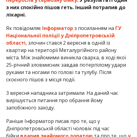
з них спокійно пішов геть. Інший потрапив до
лікарні.
Як повідомляє
Інформатор
з посиланням на
ГУ
Національної поліції у Дніпропетровській
області
, злочин стався 2 вересня в одній із
квартир на території Металургійного району
міста. Між знайомими виникла сварка, в ході якої
25-річний зловмисник завдав потерпілому удари
руками та ногами по голові та тулубу. Після
скоєного пішов з місця події.
3 вересня нападника затримали. На даний час
вирішується питання про обрання йому
запобіжного заходу.
Раніше Інформатор писав про те, що у
Дніпропетровській області чоловік під час
бійки
вдарив знайомого лопатою
та про те, що
у