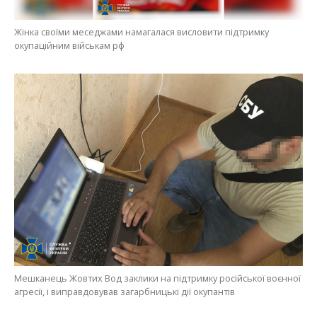
Жінка своїми меседжами намагалася висловити підтримку
окупаційним військам рф
Мешканець Жовтих Вод заклики на підтримку російської воєнної
агресії, і виправдовував загарбницькі дії окупантів