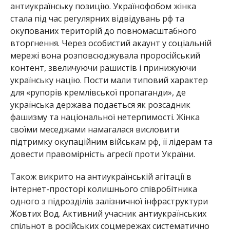
антиукраїнську позицію. Українофобом жінка
стала під час регулярних відвідувань рф та
окупованих територій до повномасштабного
вторгнення. Через особистий акаунт у соціальній
мережі вона розповсюджувала проросійський
контент, звеличуючи рашистів і принижуючи
українську націю. Пости мали типовий характер
для «рупорів кремлівської пропаганди», де
українська держава подається як розсадник
фашизму та національної нетерпимості. Жінка
своїми меседжами намагалася висловити
підтримку окупаційним військам рф, її лідерам та
довести правомірність агресії проти України.
Також викрито на антиукраїнській агітації в
інтернет-просторі колишнього співробітника
одного з підрозділів залізничної інфраструктури
Жовтих Вод. Активний учасник антиукраїнських
спільнот в російських соцмережах систематично