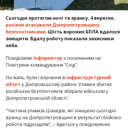
Сьогодні протягом ночі та зранку, 4 вересня,
росіяни атакували Дніпропетровщину
безпілотниками.
Шість ворожих БПЛА вдалося
знищити. Вдалу роботу показали захисники
неба.
Повідомляє
Інформатор
з посиланням на
Повітряне командування “Схід”.
На жаль, були і влучання в
інфраструктурний
об’єкт
у Дніпровському районі. Уламки збитих
російських безпілотників збирали військові у
Дніпропетровській області.
“Частина уламків Шахедів, які знищено сьогодні
вранці на Дніпропетровщині в результаті бойової
роботи підрозділів”, – йдеться у повідомленні