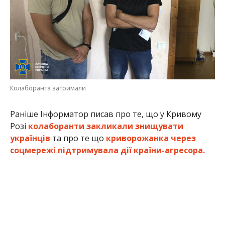
Колаборанта затримали
Раніше Інформатор писав про те, що у Кривому
Розі
колаборанти закликали знищувати
українців
та про те що
криворожанка через
соцмережі підтримувала дії країни-агресора.