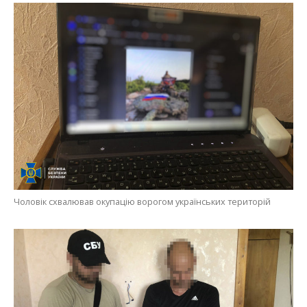
Чоловік схвалював окупацію ворогом українських територій