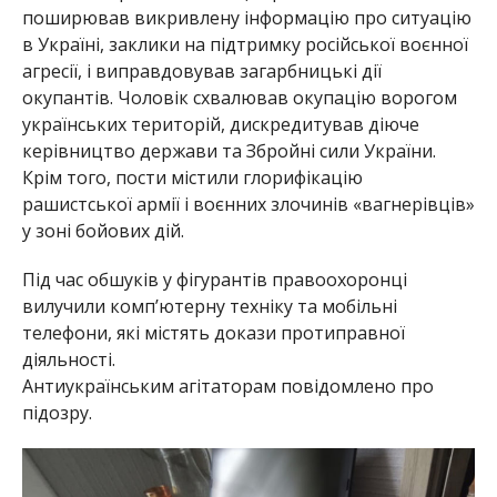
поширював викривлену інформацію про ситуацію
в Україні, заклики на підтримку російської воєнної
агресії, і виправдовував загарбницькі дії
окупантів. Чоловік схвалював окупацію ворогом
українських територій, дискредитував діюче
керівництво держави та Збройні сили України.
Крім того, пости містили глорифікацію
рашистської армії і воєнних злочинів «вагнерівців»
у зоні бойових дій.
Під час обшуків у фігурантів правоохоронці
вилучили комп’ютерну техніку та мобільні
телефони, які містять докази протиправної
діяльності.
Антиукраїнським агітаторам повідомлено про
підозру.