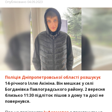
Опубліковано
04.09.2023
Поліція Дніпропетровської області розшукує
14-річного Іллю Акініна. Він мешкає у селі
Богданівка Павлоградського району. 2 вересня
близько 11:30 підліток пішов з дому та досі не
повернувся.