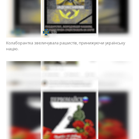
Колаборантка звеличувала рашистів, принижуючи українську
націю.