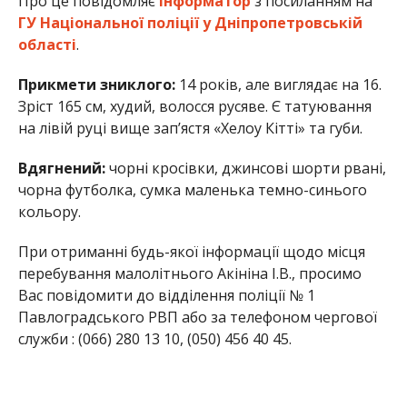
Про це повідомляє
Інформатор
з посиланням на
ГУ Національної поліції у Дніпропетровській
області
.
Прикмети зниклого:
14 років, але виглядає на 16.
Зріст 165 см, худий, волосся русяве. Є татуювання
на лівій руці вище зап’ястя «Хелоу Кітті» та губи.
Вдягнений:
чорні кросівки, джинсові шорти рвані,
чорна футболка, сумка маленька темно-синього
кольору.
При отриманні будь-якої інформації щодо місця
перебування малолітнього Акініна І.В., просимо
Вас повідомити до відділення поліції № 1
Павлоградського РВП або за телефоном чергової
служби : (066) 280 13 10, (050) 456 40 45.