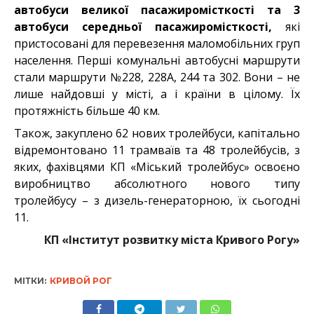
автобуси
великої пасажиромісткості та 3
автобуси середньої пасажиромісткості,
які
пристосовані для перевезення маломобільних груп
населення. Перші комунальні автобусні маршрути
стали маршрути №228, 228А, 244 та 302. Вони – не
лише найдовші у місті, а і країни в цілому. Їх
протяжність більше 40 км.
Також, закуплено 62 нових тролейбуси, капітально
відремонтовано 11 трамваїв та 48 тролейбусів, з
яких, фахівцями КП «Міський тролейбус» освоєно
виробництво абсолютного нового типу
тролейбусу – з дизель-генераторною, їх сьогодні
11.
КП «Інститут розвитку міста Кривого Рогу»
МІТКИ:
КРИВОЙ РОГ