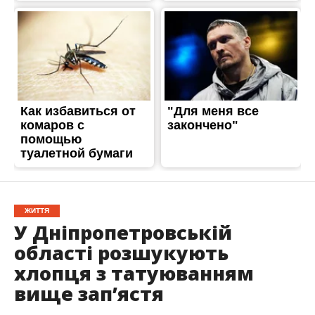
ЖИТТЯ
У Дніпропетровській
області розшукують
хлопця з татуюванням
вище зап’ястя