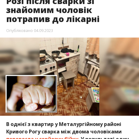
Розі після сварки зі
знайомим чоловік
потрапив до лікарні
Опубліковано
04.09.2023
В однієї з квартир у Металургійному районі
Кривого Рогу сварка між двома чоловіками
переросла у серйозну бійку
. У результаті один