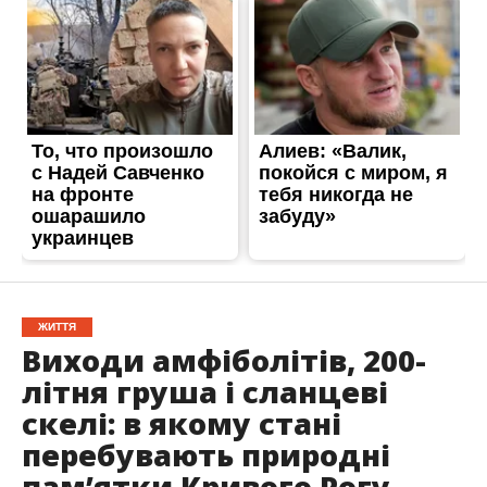
ЖИТТЯ
Виходи амфіболітів, 200-
літня груша і сланцеві
скелі: в якому стані
перебувають природні
пам’ятки Кривого Рогу