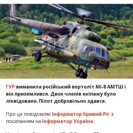
ГУР
виманила російський вертоліт Мі-8 АМТШ і
він приземлився. Двох членів екіпажу було
ліквідовано. Пілот добровільно здався.
Про це повідомляє
Інформатор Кривий Ріг
з
посиланням на
Інформатор Україна
.