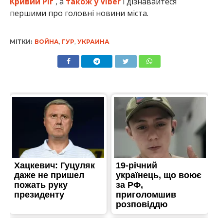
Кривий Ріг
, а
також у Viber
і дізнавайтеся
першими про головні новини міста.
МІТКИ:
ВОЙНА
,
ГУР
,
УКРАИНА