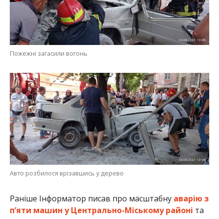
Пожежні загасили вогонь
Авто розбилося врізавшись у дерево
Раніше Інформатор писав про масштабну
аварію з
п’яти машин у Центрально-Міському районі
та