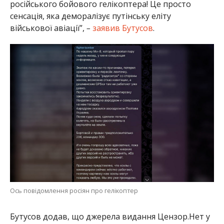
російського бойового гелікоптера! Це просто
сенсація, яка деморалізує путінську еліту
військової авіації”,
–
заявив Бутусов
.
Ось повідомлення росіян про гелікоптер
Бутусов додав, що джерела видання Цензор.Нет у