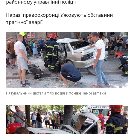
районному управлінні поліції.
Наразі правоохоронці з’ясовують обставини
трагічної аварії.
Рятувальники дістали тіло водія з понівеченої автівки