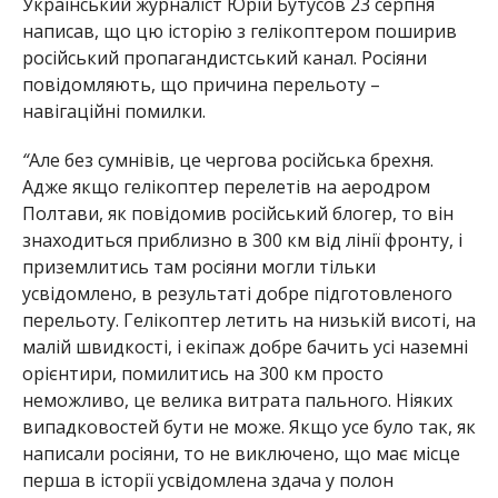
Український журналіст Юрій Бутусов 23 серпня
написав, що цю історію з гелікоптером поширив
російський пропагандистський канал. Росіяни
повідомляють, що причина перельоту –
навігаційні помилки.
“
Але без сумнівів, це чергова російська брехня.
Адже якщо гелікоптер перелетів на аеродром
Полтави, як повідомив російський блогер, то він
знаходиться приблизно в 300 км від лінії фронту, і
приземлитись там росіяни могли тільки
усвідомлено, в результаті добре підготовленого
перельоту. Гелікоптер летить на низькій висоті, на
малій швидкості, і екіпаж добре бачить усі наземні
орієнтири, помилитись на 300 км просто
неможливо, це велика витрата пального. Ніяких
випадковостей бути не може. Якщо усе було так, як
написали росіяни, то не виключено, що має місце
перша в історії усвідомлена здача у полон