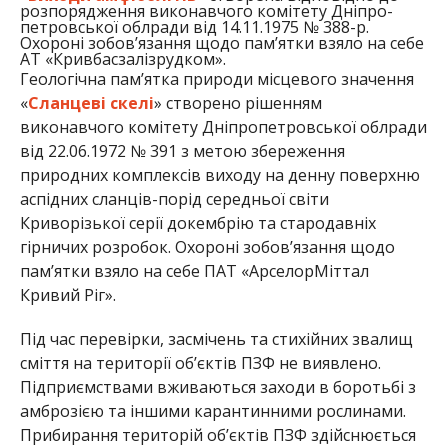
розпорядження виконавчого комітету Дніпро-
петровської облради від 14.11.1975 № 388-р.
Охороні зобов’язання щодо пам’ятки взяло на себе
АТ «Кривбасзалізрудком».
Геологічна пам’ятка природи місцевого значення
«
Сланцеві скелі
» створено рішенням
виконавчого комітету Дніпропетровської облради
від 22.06.1972 № 391 з метою збереження
природних комплексів виходу на денну поверхню
аспідних сланців-порід середньої світи
Криворізької серії докембрію та стародавніх
гірничих розробок. Охороні зобов’язання щодо
пам’ятки взяло на себе ПАТ «АрселорМіттал
Кривий Ріг».
Під час перевірки, засмічень та стихійних звалищ
сміття на території об’єктів ПЗФ не виявлено.
Підприємствами вживаються заходи в боротьбі з
амброзією та іншими карантинними рослинами.
Прибирання територій об’єктів ПЗФ здійснюється