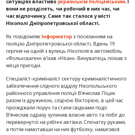
ситуаціях властиво
українськім поліцейським
. І
вони не розділять, чи робочий в них час, чи
час відпочинку. Саме так сталося у місті
Нікополі Дніпропетровської області.
Як повідомляє
Інформатор
з посиланням на
поліцію Дніпропетровської області, Вдень 19
серпня на одній з вулиць Нікополя в автомобіль
«Фольксваген» в’їхав «Нісан». Винуватець поїхав з
місця пригоди.
Спеціаліст-криміналіст сектору криміналістичного
забезпечення слідчого відділу Нікопольського
районного управління поліції В’ячеслав Піцик
разом із дружиною, слідчою Вікторією, в цей час
проїжджали поруч та стали свідками події.
В’ячеслав одразу зупинив власне авто та побіг до
перевернутої на узбіччі автівки. Спочатку руками,
а потім намотавши на них футболку, намагався