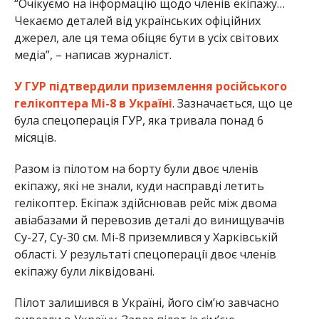
“Очікуємо на інформацію щодо членів екіпажу…
Чекаємо деталей від українських офіційних
джерел, але ця тема обіцяє бути в усіх світових
медіа”, – написав журналіст.
У ГУР підтвердили приземлення російського
гелікоптера Мі-8 в Україні
. Зазначається, що це
була спецоперація ГУР, яка тривала понад 6
місяців.
Разом із пілотом на борту були двоє членів
екіпажу, які не знали, куди насправді летить
гелікоптер. Екіпаж здійснював рейс між двома
авіабазами й перевозив деталі до винищувачів
Су-27, Су-30 см. Мі-8 приземлився у Харківській
області. У результаті спецоперації двоє членів
екіпажу були ліквідовані.
Пілот залишився в Україні, його сімʼю завчасно