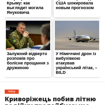
ТРЕШ
Криворіжець побив літню