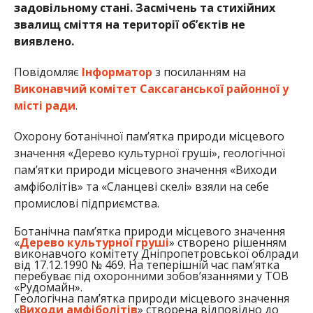
задовільному стані. Засмічень та стихійних
звалищ сміття на території об’єктів не
виявлено.
Повідомляє
Інформатор
з посиланням на
Виконавчий комітет Саксаганської районної у
місті ради
.
Охорону ботанічної пам’ятка природи місцевого
значення «Дерево культурної груші», геологічної
пам’ятки природи місцевого значення «Виходи
амфіболітів» та «Сланцеві скелі» взяли на себе
промислові підприємства.
Ботанічна пам’ятка природи місцевого значення
«
Дерево культурної груші
» створено рішенням
виконавчого комітету Дніпропетровської облради
від 17.12.1990 № 469. На теперішній час пам’ятка
перебуває під охоронними зобов’язаннями у ТОВ
«Рудомайн».
Геологічна пам’ятка природи місцевого значення
«
Виходи амфіболітів
» створена відповідно до