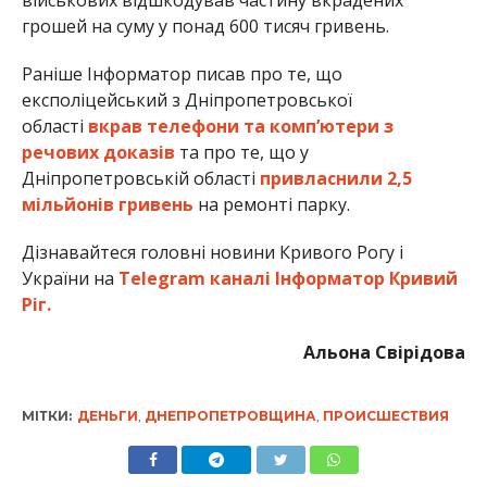
військових відшкодував частину вкрадених
грошей на суму у понад 600 тисяч гривень.
Раніше Інформатор писав про те, що
експоліцейський з Дніпропетровської
області
вкрав телефони та комп’ютери з
речових доказів
та про те, що у
Дніпропетровській області
привласнили 2,5
мільйонів гривень
на ремонті парку.
Дізнавайтеся головні новини Кривого Рогу і
України на
Telegram каналі Інформатор Кривий
Ріг.
Альона Свірідова
МІТКИ:
ДЕНЬГИ
,
ДНЕПРОПЕТРОВЩИНА
,
ПРОИСШЕСТВИЯ