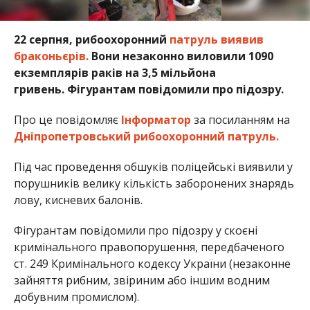
22 серпня, рибоохоронний
патруль виявив
браконьєрів.
Вони незаконно виловили 1090
екземплярів раків на 3,5 мільйона
гривень. Фігурантам повідомили про підозру.
Про це повідомляє
Інформатор
за посиланням на
Дніпропетровський рибоохоронний патруль.
Під час проведення обшуків поліцейські виявили у
порушників велику кількість заборонених знарядь
лову, кисневих балонів.
Фігурантам повідомили про підозру у скоєні
кримінального правопорушення, передбаченого
ст. 249 Кримінального кодексу України (незаконне
зайняття рибним, звіриним або іншим водним
добувним промислом).