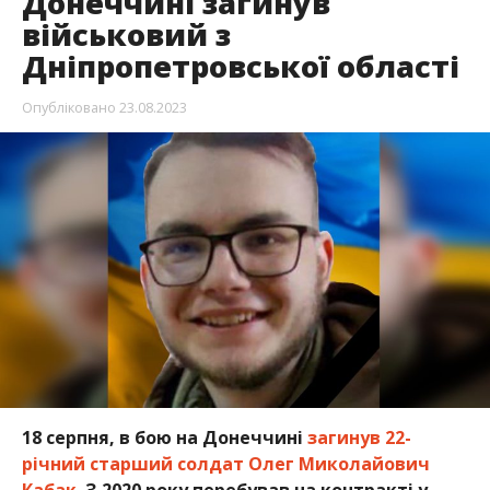
Донеччині загинув
військовий з
Дніпропетровської області
Опубліковано
23.08.2023
18 серпня, в бою на Донеччині
загинув 22-
річний старший солдат Олег Миколайович
Кабак.
З 2020 року перебував на контракті у