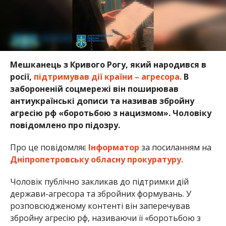
Мешканець з Кривого Рогу, який народився в
росії,
підтримував дії країни – агресора.
В
забороненій соцмережі він поширював
антиукраїнські дописи та називав збройну
агресію рф «боротьбою з нацизмом». Чоловіку
повідомлено про підозру.
Про це повідомляє
Інформатор
за посиланням на
Дніпропетровську обласну прокуратуру.
Чоловік публічно закликав до підтримки дій
держави-агресора та збройних формувань. У
розповсюдженому контенті він заперечував
збройну агресію рф, називаючи її «боротьбою з