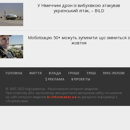
ГОЛОВНА
ЖИТТЯ
ВЛАДА
ГРОШІ
ТРЕШ
ПРЕС-РЕЛІЗИ
РЕКЛАМА
ПРОЕКТЫ
© 2007-2022 Інформатор - Національне інтернет-видання.
При повному або частковому використанні матеріалів сайту посилання
на сайт інтернет-видання
kr.informator.ua
як джерело інформації є
обов'язковим.