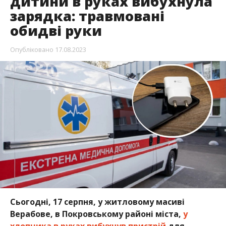
дитини в руках вибухнула
зарядка: травмовані
обидві руки
Опубліковано
17.08.2023
Сьогодні, 17 серпня, у житловому масиві
Верабове, в Покровському районі міста,
у
хлопчика в руках вибухнув пристрій
для