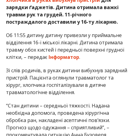
зарядки ґаджетів. Дитина отримала важкі
травми рук та грудей. 11-річного
постраждалого доставили у 16-ту лікарню.
Об 11:55 дитину дитину привезли у приймальне
відділення 16-ї міської лікарні. Дитина отримала
травму обох кистей і передньої поверхні грудної
клітки, – передає
Інформатор
.
Зі слів родичів, в руках дитини вибухнув зарядний
пристрій. Пацієнта оглянули травматолог та
хірург, хлопчика госпіталізували в дитяче
травматологічне відділення.
“Стан дитини – середньої тяжкості. Надана
необхідна допомога, проведена хірургічна
обробка ран, накладені асептичні пов’язки.
Прогноз щодо одужання – сприятливий”, –
прокоментувала ситуацію Анна Бузоверя,