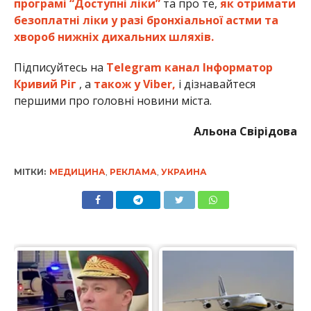
програмі “Доступні ліки”
та про те,
як отримати
безоплатні ліки у разі бронхіальної астми та
хвороб нижніх дихальних шляхів.
Підписуйтесь на
Telegram канал Інформатор
Кривий Ріг
, а
також у Viber,
і дізнавайтеся
першими про головні новини міста.
Альона Свірідова
МІТКИ:
МЕДИЦИНА
,
РЕКЛАМА
,
УКРАИНА