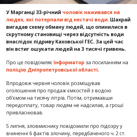
У Марганці 33-річний
чоловік наживався на
людях, які потерпали від нестачі води.
Шахрай
вигадав схему обману людей, що опинилися в
скрутному становищі через відсутність води
внаслідок підриву Каховської ГЕС. За цей час
він встиг ошукати людей на 3 тисячі гривень.
Про це повідомляє
Інформатор
за посиланням на
поліцію Дніпропетровської області.
Впродовж червня чоловік розміщував
оголошення про продаж ємкостей з водою
об’ємом на тисячу літрів. Потім, отримавши
передоплату, товар людям не надсилав, а гроші
привласнював.
5 липня, зловмиснику повідомили про підозру у
вчиненні 6 фактів злочину, передбаченого ч. 2 ст.