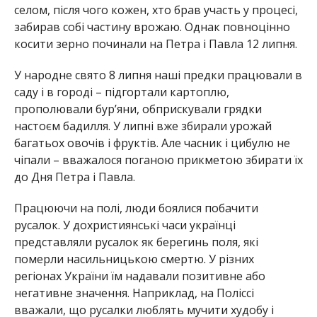
селом, після чого кожен, хто брав участь у процесі,
забирав собі частину врожаю. Однак повноцінно
косити зерно починали на Петра і Павла 12 липня.
У народне свято 8 липня наші предки працювали в
саду і в городі – підгортали картоплю,
прополювали бур’яни, обприскували грядки
настоєм бадилля. У липні вже збирали урожай
багатьох овочів і фруктів. Але часник і цибулю не
чіпали – вважалося поганою прикметою збирати їх
до Дня Петра і Павла.
Працюючи на полі, люди боялися побачити
русалок. У дохристиянські часи українці
представляли русалок як берегинь поля, які
померли насильницькою смертю. У різних
регіонах України їм надавали позитивне або
негативне значення. Наприклад, на Поліссі
вважали, що русалки люблять мучити худобу і