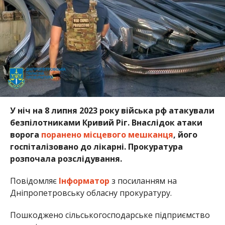
У ніч на 8 липня 2023 року війська рф атакували
безпілотниками Кривий Ріг. Внаслідок атаки
ворога
поранено місцевого мешканця
, його
госпіталізовано до лікарні. Прокуратура
розпочала розслідування.
Повідомляє
Інформатор
з посиланням на
Дніпропетровську обласну прокуратуру.
Пошкоджено сільськогосподарське підприємство