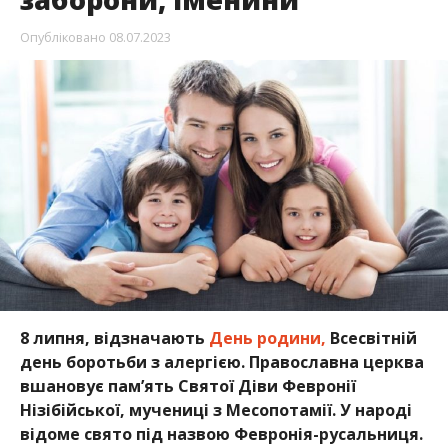
Опубліковано
08.07.2023
8 липня, відзначають
День родини,
Всесвітній
день боротьби з алергією.
Православна церква
вшановує пам’ять Святої Діви Февронії
Нізібійської, мучениці з Месопотамії. У народі
відоме свято під назвою Февронія-русальниця.