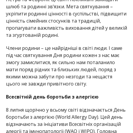
шлюб та родинні зв’язки. Мета святкування –
укріпити родинні цінності в суспільстві, підвищити
цінність сімейних стосунків та традицій,
пропагувати важливість виховання дітей у великій
та згуртованій родині.
Члени родини – це найрідніші в світі люди. І саме
під час святкування Дня родини кожен з нас має
змогу замислитися, як сильно нам поталанило
мати поряд рідних та близьких людей, поряд з
якими можна забути про незгоди та нещастя
цього не завжди привітного світу.
Всесвітній день боротьби з алергією
8 липня щорічно у всьому світі відзначається День
боротьби з алергією (World Allergy Day). Цей день
відзначають за ініціативи Всесвітніх організацій
алергії та імунопатології (WAO і WIPO). Головна