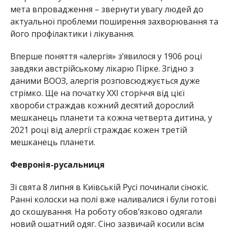
мета впровадження – звернути увагу людей до
актуальної проблеми поширення захворювання та
його профілактики і лікування.
Вперше поняття «алергія» з’явилося у 1906 році
завдяки австрійському лікарю Пірке. Згідно з
даними ВООЗ, алергія розповсюджується дуже
стрімко. Ще на початку XXI сторіччя від цієї
хвороби страждав кожний десятий дорослий
мешканець планети та кожна четверта дитина, у
2021 році від алергії страждає кожен третій
мешканець планети.
Февронія-русальниця
Зі свята 8 липня в Київській Русі починали сінокіс.
Ранні колоски на полі вже наливалися і були готові
до скошування. На роботу обов’язково одягали
новий ошатний одяг. Сіно зазвичай косили всім