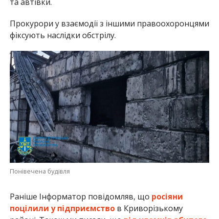
та автівки.
Прокурори у взаємодії з іншими правоохоронцями
фіксують наслідки обстрілу.
Понівечена будівля
Раніше Інформатор повідомляв, що
росіяни
поцілили у підприємство
в Криворізькому