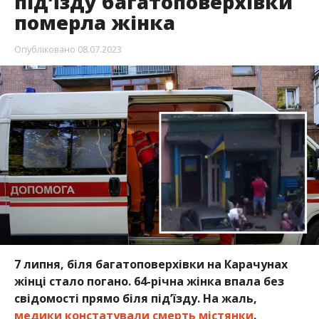
під’їзду багатоповерхівки
померла жінка
Опубліковано
08.07.2023
7 липня, біля багатоповерхівки на Карачунах
жінці стало погано. 64-річна жінка впала без
свідомості прямо біля під’їзду. На жаль,
медики констатували смерть містянки
.