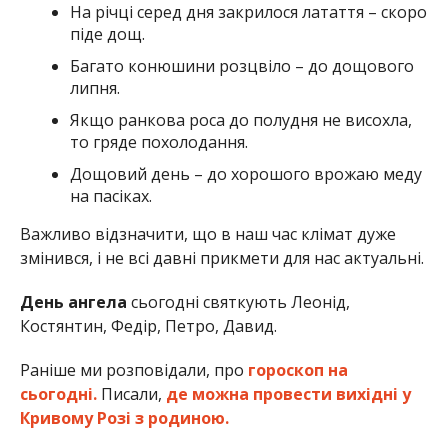
На річці серед дня закрилося латаття – скоро
піде дощ.
Багато конюшини розцвіло – до дощового
липня.
Якщо ранкова роса до полудня не висохла,
то гряде похолодання.
Дощовий день – до хорошого врожаю меду
на пасіках.
Важливо відзначити, що в наш час клімат дуже
змінився, і не всі давні прикмети для нас актуальні.
День ангела
сьогодні святкують Леонід,
Костянтин, Федір, Петро, Давид.
Раніше ми розповідали, про
гороскоп на
сьогодні.
Писали,
де можна провести вихідні у
Кривому Розі з родиною.