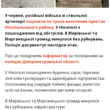
9 червня, російські війська зі ствольної
артилерії
поцілили по трьох населених пунктах
Нікопольського району.
У Нікополі є
пошкодження від обстрілів. В Мирівської та
Марганецької громад минулося без руйнувань.
Поліція документує наслідки атак.
Про це повідомляє
Інформатор
за посиланням на
поліцію Дніпропетровської області.
У Нікополі пошкоджено будинки, сараї, паркани,
лінії електропередач та адмінбудівлі підприємства.
Осколками від снарядів побило фасади, вилетіло
скло на вікнах, понівечило металеві огорожі.
В Мирівської та Марганецької громад минулося
без руйнувань інфраструктури.