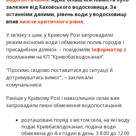
залежне від Каховського водосховища. За
останніми даними, рівень води у водосховищі
впав
нижче критичного рівня.
У зв’язку з цим, у Кривому Розі запровадили
режим економії води і обмежили полив городів і
присадибних ділянок. – повідомляє
Інформатор
з
посиланням на КП “Кривобасводоканал”.
“Просимо свідомо поставитися до ситуації й
дотримуватись вимог”, – закликали
комунальники.
Раніше у Кривому Розі і навколишніх селах вже
запровадили певні обмеження водопостачання.
розташовані поряд з містом села, на які воду
подає Кривбасводоканал, подача води
обмежена до 4-х годин в день. З 8.00 до 12.00