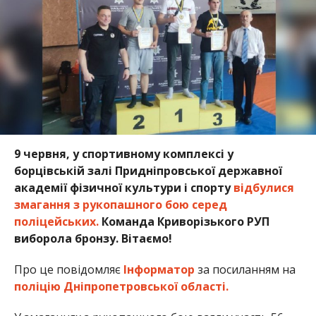
9 червня, у спортивному комплексі у
борцівській залі Придніпровської державної
академії фізичної культури і спорту
відбулися
змагання з рукопашного бою серед
поліцейських.
Команда Криворізького РУП
виборола бронзу. Вітаємо!
Про це повідомляє
Інформатор
за посиланням на
поліцію Дніпропетровської області.