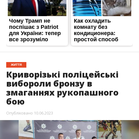
ЖИТТЯ
Криворізькі поліцейські
вибороли бронзу в
змаганнях рукопашного
бою
Опубліковано
10.06.2023