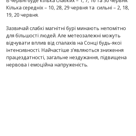
В червні буде кілька слабких – 1, 7, 16 та 30 червня.
Кілька середніх – 10, 28, 29 червня та сильні – 2, 18,
19, 20 червня.
Зазвичай слабкі магнітні бурі минають непомітно
для більшості людей. Але метеозалежні можуть
відчувати вплив від спалахів на Сонці будь-якої
інтенсивності. Найчастіше з’являються зниження
працездатності, загальне нездужання, підвищена
нервова і емоційна напруженість.