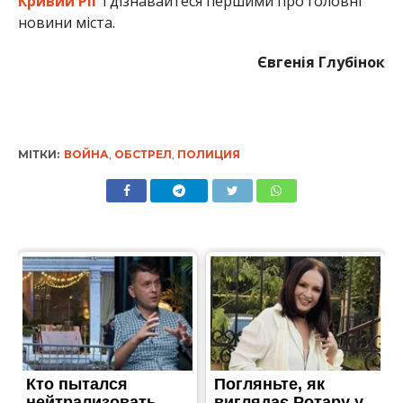
Кривий Ріг
і дізнавайтеся першими про головні
новини міста.
Євгенія Глубінок
МІТКИ:
ВОЙНА
,
ОБСТРЕЛ
,
ПОЛИЦИЯ