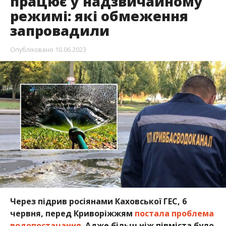
працює у надзвичайному
режимі: які обмеження
запровадили
Опубліковано
10.06.2023
Через підрив росіянами Каховської ГЕС, 6
червня, перед Криворіжжям
постала проблема
водопостачання.
Адже більш ніж півміста було