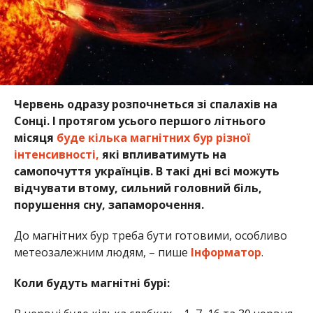
Червень одразу розпочнеться зі спалахів на
Сонці. І протягом усього першого літнього
місяця
буде кілька магнітних бур різної
інтенсивності,
які впливатимуть на
самопочуття українців. В такі дні всі можуть
відчувати втому, сильний головний біль,
порушення сну, запаморочення.
До магнітних бур треба бути готовими, особливо
метеозалежним людям, – пише
Інформатор
.
Коли будуть магнітні бурі: