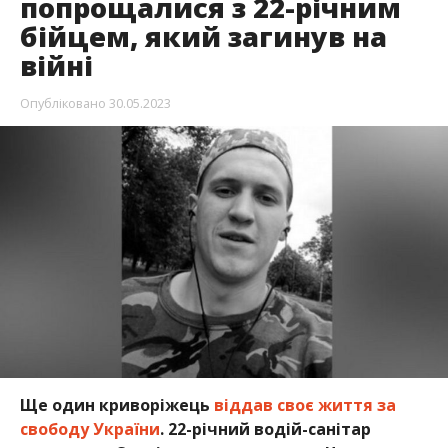
попрощалися з 22-річним
бійцем, який загинув на
війні
Опубліковано
30.05.2023
Ще один криворіжець
віддав своє життя за
свободу України
. 22-річний водій-санітар