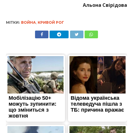
Альона Свірідова
МІТКИ:
ВОЙНА
,
КРИВОЙ РОГ