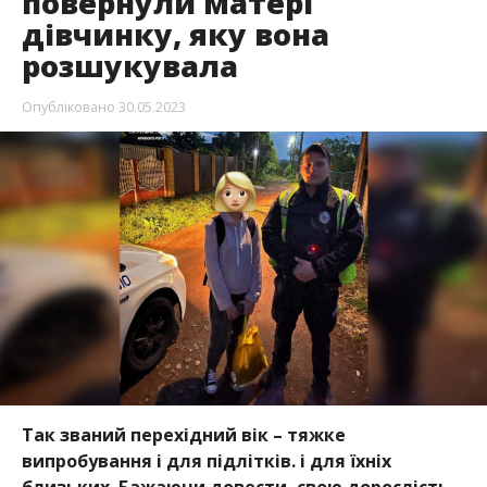
повернули матері
дівчинку, яку вона
розшукувала
Опубліковано
30.05.2023
Так званий перехідний вік – тяжке
випробування і для підлітків. і для їхніх
близьких. Бажаючи довести, свою дорослість,