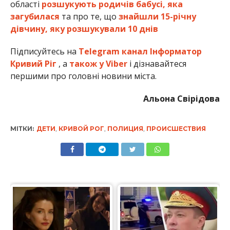
області
розшукують родичів бабусі, яка
загубилася
та про те, що
знайшли 15-річну
дівчину, яку розшукували 10 днів
Підписуйтесь на
Telegram канал Інформатор
Кривий Ріг
, а
також у Viber
і дізнавайтеся
першими про головні новини міста.
Альона Свірідова
МІТКИ:
ДЕТИ
,
КРИВОЙ РОГ
,
ПОЛИЦИЯ
,
ПРОИСШЕСТВИЯ