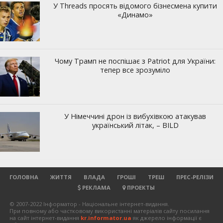
ГОЛОВНА
ЖИТТЯ
ВЛАДА
ГРОШІ
ТРЕШ
ПРЕС-РЕЛІЗИ
РЕКЛАМА
ПРОЕКТЫ
© 2007-2022 Інформатор - Національне інтернет-видання.
При повному або частковому використанні матеріалів сайту посилання
на сайт інтернет-видання
kr.informator.ua
як джерело інформації є