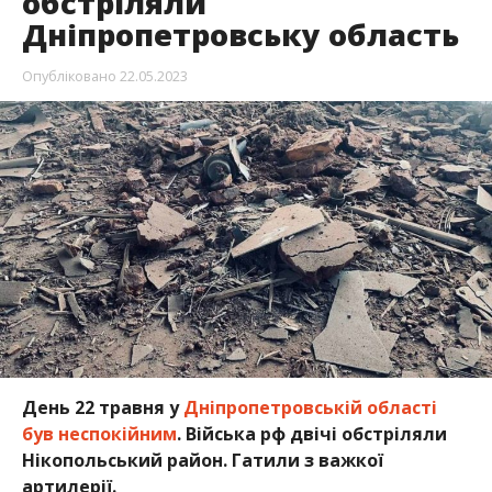
обстріляли
Дніпропетровську область
Опубліковано
22.05.2023
День 22 травня у
Дніпропетровській області
був неспокійним
. Війська рф двічі обстріляли
Нікопольський район. Гатили з важкої
артилерії.