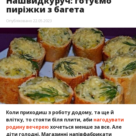
Нашвидкуруч: готуємо
пиріжки з багета
Опубліковано
22.05.2023
Коли приходиш з роботу додому, та ще й
влітку, то стояти біля плити, аби
нагодувати
родину вечерею
хочеться менше за все. Але
діти голодні. Магазинні напівфабрикати