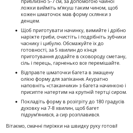
приблизно 5-7 см, за допомогою чайної
ложки вийміть м’якуш таким чином, щоб
кожен шматочок мав форму склянки з
денцем.
Щоб приготувати начинку, вимийте і дрібно
наріжте гриби, очистіть і подрібніть зубчики
часнику і цибулю. Обсмажуйте їх до
готовності, за 5 хвилин до кінця
приготування додайте в сковороду сметану,
сіль і перець, гарненько все перемішайте.
Відправте шматочки багета в змащену
олією форму для запікання. Акуратно
наповніть «стаканчики» з багета начинкою і
присипте натертим на крупній тертці сиром.
Покладіть форму в розігріту до 180 градусів
духовку на 7-8 хвилин, щоб багет
підрум’янився, а сир розплавився.
Вітаємо, смачні пиріжки на швидку руку готові!