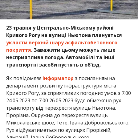
23 травня у Центрально-Міському районі
Кривого Рогу на вулиці Ньютона планується
укласти верхній шару асфальтобетонного
покриття
. Заважити цьому можуть лише
несприятлива погода. Автомобілі та інші
транспортні засоби пустять в об’їзд.
Як повідомляє
Інформатор
з посиланням на
департамент розвитку інфраструктури міста
Кривого Рогу, за сприятливих погодних умов з 7.00
24.05.2023 по 7.00 26.05.2023 буде обмежено рух
транспорту від перехрестя вулиць Ньютона,
Прорізна, Окружна до перехрестя вулиць
Миколаївське шосе, Гете, Івана Добровольського.
Рух відбуватиметься по вулицях Прорізній,
Алмазній, Івана Добровольського.