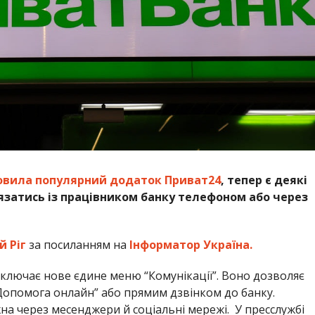
овила популярний додаток Приват24
, тепер є деякі
’язатись із працівником банку телефоном або через
 Ріг
за посиланням на
Інформатор Україна.
включає нове єдине меню “Комунікації”. Воно дозволяє
 “Допомога онлайн” або прямим дзвінком до банку.
на через месенджери й соціальні мережі. У пресслужбі