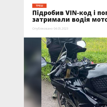
ТРЕШ
Підробив VIN-код і по
затримали водія мот
Опубліковано
04.05.2023