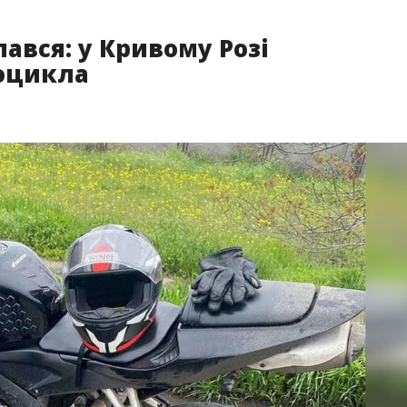
пався: у Кривому Розі
оцикла