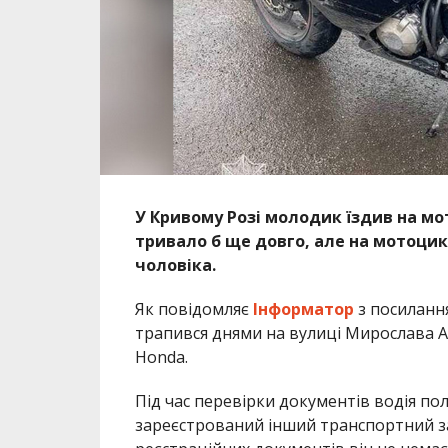
У Кривому Розі молодик їздив на мо
тривало б ще довго, але на мотоцик
чоловіка.
Як повідомляє
Інформатор
з посиланн
трапився днями на вулиці Мирослава 
Honda.
Під час перевірки документів водія п
зареєстрований інший транспортний за