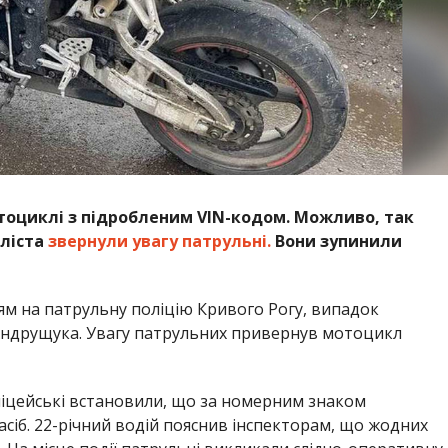
тоциклі з підробленим VIN-кодом. Можливо, так
ліста
звернули увагу патрульні.
Вони зупинили
ям на патрульну поліцію Кривого Рогу, випадок
Андрущука. Увагу патрульних привернув мотоцикл
оліцейські встановили, що за номерним знаком
сіб. 22-річний водій пояснив інспекторам, що жодних