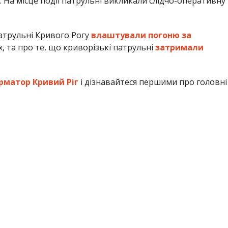
. На місце події патрульні викликали слідчо-оперативну
атрульні Кривого Рогу
влаштували погоню за
, та про те, що криворізькі патрульні
затримали
рматор Кривий Ріг
і дізнавайтеся першими про головні