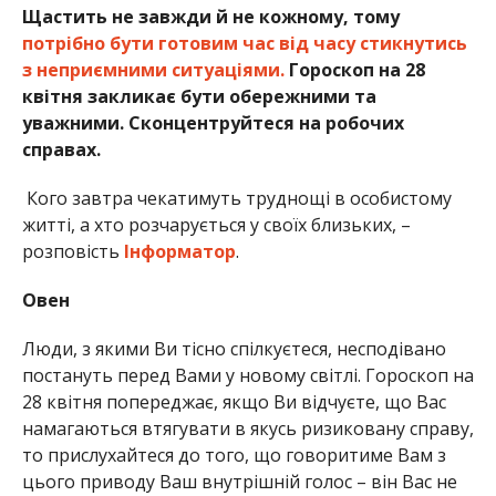
Щастить не завжди й не кожному, тому
потрібно бути готовим час від часу стикнутись
з неприємними ситуаціями.
Гороскоп на 28
квітня закликає бути обережними та
уважними. Сконцентруйтеся на робочих
справах.
Кого завтра чекатимуть труднощі в особистому
житті, а хто розчарується у своїх близьких, –
розповість
Інформатор
.
Овен
Люди, з якими Ви тісно спілкуєтеся, несподівано
постануть перед Вами у новому світлі. Гороскоп на
28 квітня попереджає, якщо Ви відчуєте, що Вас
намагаються втягувати в якусь ризиковану справу,
то прислухайтеся до того, що говоритиме Вам з
цього приводу Ваш внутрішній голос – він Вас не