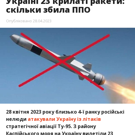
Україні 23 крилаті ракети:
скільки збила ППО
Опубліковано
28.04.2023
28 квітня 2023 року близько 4-ї ранку російські
нелюди
атакували Україну із літаків
стратегічної авіації Ту-95. З району
Каспійського моря на Україну вилетіли 23