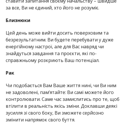
ставити запитання своєму начальству – швидше
за все, Ви не єдиний, хто його не розуміє.
Близнюки
Цей день може вийти досить поверховим та
безрезультатним. Ви будете перебувати у дуже
енергійному настрої, але для Вас навряд чи
знайдуться завдання та проєкти, які по-
справжньому розкриють Ваш потенціал.
Рак
Чи подобається Вам Ваше життя нині, чи Ви ним
не задоволені, пам’ятайте: Ви самі можете його
контролювати. Саме час замислитись про те, щоб
втілити в реальність якісь зміни. Доклавши деякі
зусилля зі свого боку, Ви зможете серйозно
змінити напрямок свого буття.