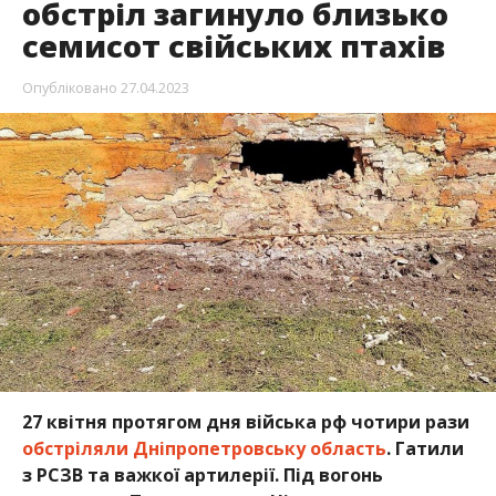
обстріл загинуло близько
семисот свійських птахів
Опубліковано
27.04.2023
27 квітня протягом дня війська рф чотири рази
обстріляли Дніпропетровську область
. Гатили
з РСЗВ та важкої артилерії. Під вогонь