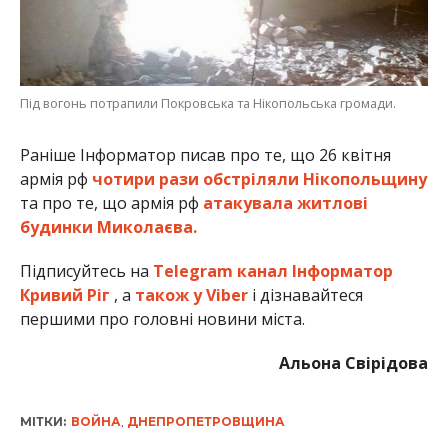
Під вогонь потрапили Покровська та Нікопольська громади.
Раніше Інформатор писав про те, що 26 квітня
армія рф
чотири рази обстріляли Нікопольщину
та про те, що армія рф
атакувала житлові
будинки Миколаєва.
Підписуйтесь на
Telegram канал Інформатор
Кривий Ріг
, а
також у Viber
і дізнавайтеся
першими про головні новини міста.
Альона Свірідова
МІТКИ:
ВОЙНА
,
ДНЕПРОПЕТРОВЩИНА