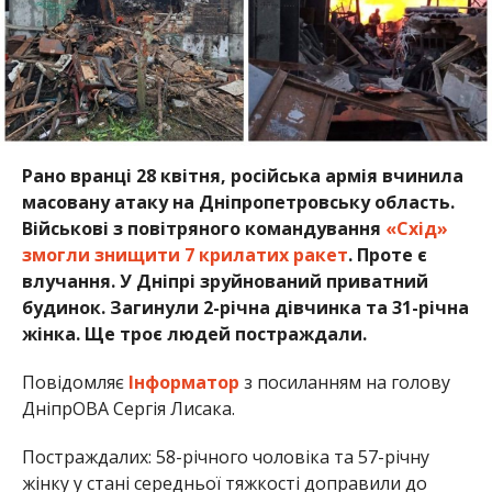
Рано вранці 28 квітня, російська армія вчинила
масовану атаку на Дніпропетровську область.
Військові з повітряного командування
«Схід»
змогли знищити 7 крилатих ракет
. Проте є
влучання. У Дніпрі зруйнований приватний
будинок. Загинули 2-річна дівчинка та 31-річна
жінка. Ще троє людей постраждали.
Повідомляє
Інформатор
з посиланням на голову
ДніпрОВА Сергія Лисака.
Постраждалих: 58-річного чоловіка та 57-річну
жінку у стані середньої тяжкості доправили до