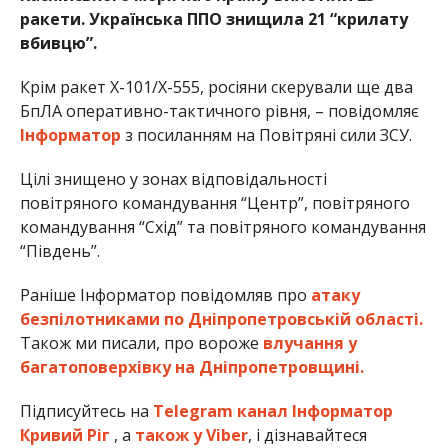
ракети. Українська ППО знищила 21 “крилату
вбивцю”.
Крім ракет Х-101/Х-555, росіяни скерували ще два
БпЛА оперативно-тактичного рівня, – повідомляє
Інформатор
з посиланням на Повітряні сили ЗСУ.
Цілі знищено у зонах відповідальності
повітряного командування “Центр”, повітряного
командування “Схід” та повітряного командування
“Південь”.
Раніше Інформатор повідомляв про
атаку
безпілотниками по Дніпропетровській області.
Також ми писали, про вороже
влучання у
багатоповерхівку на Дніпропетровщині.
Підписуйтесь на
Telegram канал Інформатор
Кривий Ріг
, а
також у Viber
, і дізнавайтеся