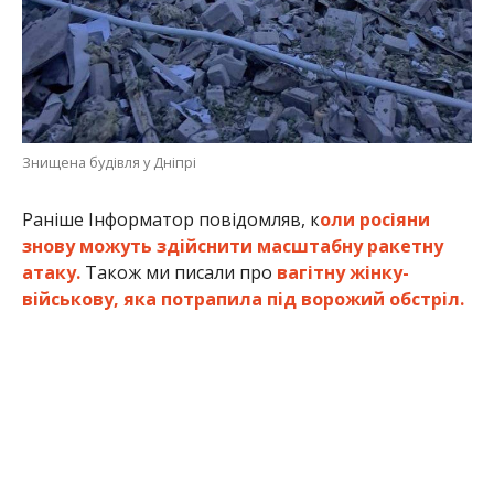
Знищена будівля у Дніпрі
Раніше Інформатор повідомляв, к
оли росіяни
знову можуть здійснити масштабну ракетну
атаку.
Також ми писали про
вагітну жінку-
військову, яка потрапила під ворожий обстріл.