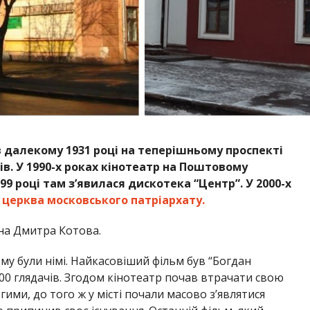
 далекому 1931 році на теперішньому проспекті
в. У 1990-х роках кінотеатр на Поштовому
99 році там з’явилася дискотека “Центр”. У 2000-х
церква московського патріархату.
на Дмитра Котова.
у були німі. Найкасовіший фільм був “Богдан
00 глядачів. Згодом кінотеатр почав втрачати свою
ими, до того ж у місті почали масово з’являтися