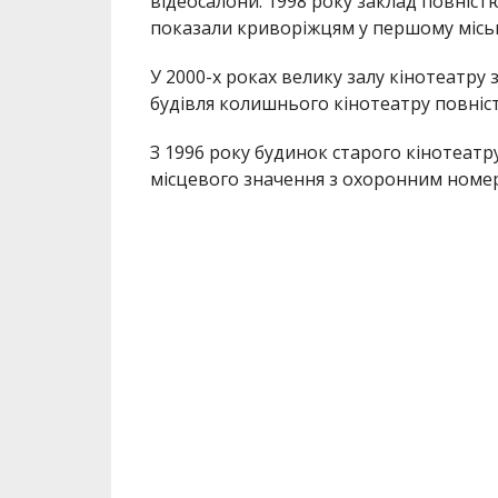
відеосалони. 1998 року заклад повніст
показали криворіжцям у першому місько
У 2000-х роках велику залу кінотеатру 
будівля колишнього кінотеатру повніс
З 1996 року будинок старого кінотеат
місцевого значення з охоронним номер