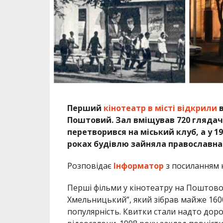
Перший
кінотеатр в місті відкрили
в
Поштовий. Зал вміщував 720 глядачі
перетворився на міський клуб, а у 19
роках будівлю зайняла православна
Розповідає
Інформатор
з посиланням 
Перші фільми у кінотеатру на Поштовом
Хмельницький”, який зібрав майже 160
популярність. Квитки стали надто дорог