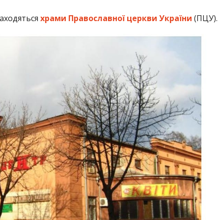
находяться
храми Православної церкви України
(ПЦУ).