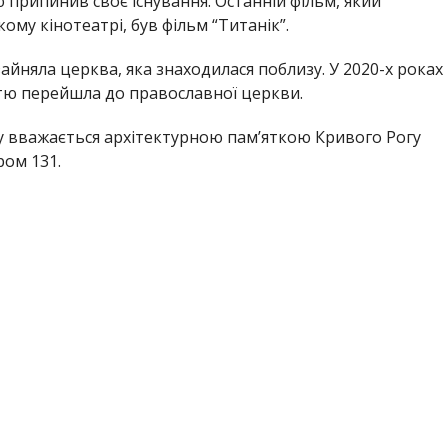
ю припинив своє існування. Останній фільм, який
му кінотеатрі, був фільм “Титанік”.
зайняла церква, яка знаходилася поблизу. У 2020-х роках
тю перейшла до православної церкви.
ру вважається архітектурною пам’яткою Кривого Рогу
ом 131.