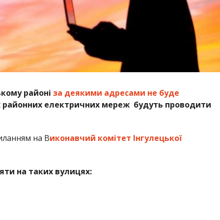
цькому районі
за деякими адресами не буде
 районних електричних мереж будуть проводити
иланням на В
иконавчий комітет Інгулецької
яти на таких вулицях: