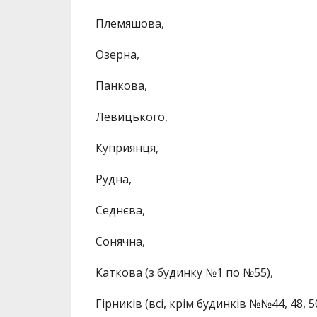
Племяшова,
Озерна,
Панкова,
Левицького,
Куприянця,
Рудна,
Седнєва,
Сонячна,
Каткова (з будинку №1 по №55),
Гірників (всі, крім будинків №№44, 48, 50