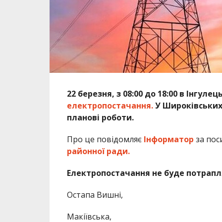
22 березня, з 08:00 до 18:00 в Інгуле
електропостачання.
У Широківських
планові роботи.
Про це повідомляє
Інформатор
за пос
районної ради.
Електропостачання не буде потрапл
Остапа Вишні,
Макіївська,