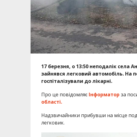
17 березня, о 13:50 неподалік села А
зайнявся легковий автомобіль. На 
госпіталізували до лікарні.
Про це повідомляє
Інформатор
за пос
області.
Надзвичайники прибувши на місце поді
легковик.