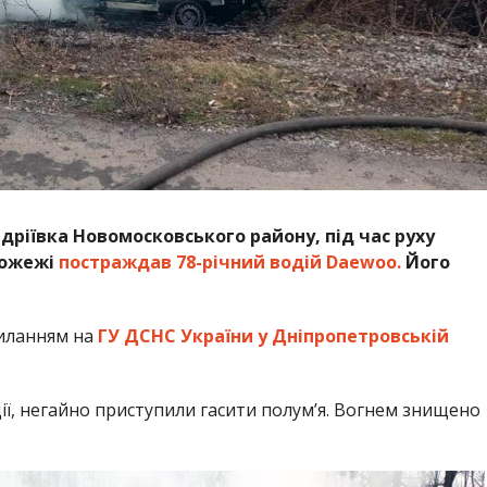
ндріївка Новомосковського району, під час руху
пожежі
постраждав 78-річний водій Daewoo.
Його
иланням на
ГУ ДСНС України у Дніпропетровській
ї, негайно приступили гасити полум’я. Вогнем знищено