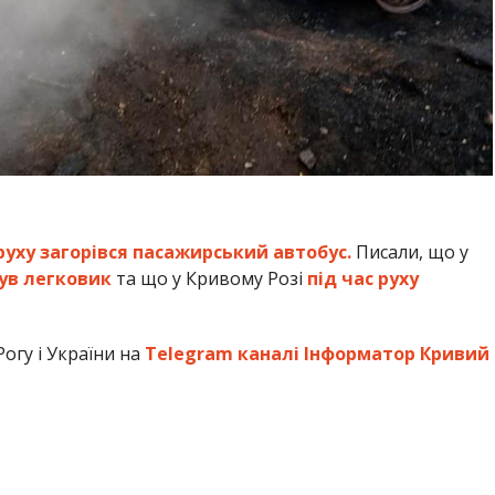
 руху загорівся пасажирський автобус.
Писали, що у
нув легковик
та що у Кривому Розі
під час руху
огу і України на
Telegram каналі Інформатор Кривий