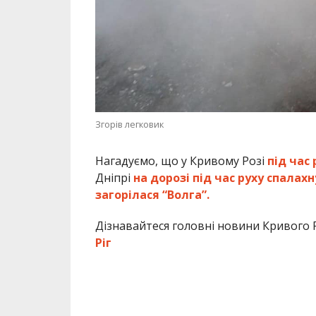
Згорів легковик
Нагадуємо, що у Кривому Розі
під час
Дніпрі
на дорозі під час руху спалах
загорілася “Волга”.
Дізнавайтеся головні новини Кривого Р
Ріг