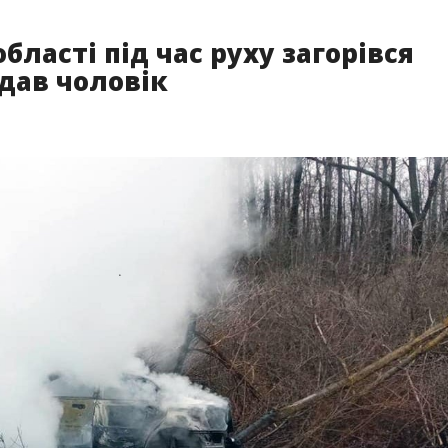
бласті під час руху загорівся
дав чоловік