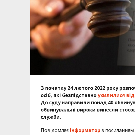
З початку 24 лютого 2022 року розп
осіб, які безпідставно
ухилилися від
До суду направили понад 40 обвинув
обвинувальні вироки винесли стосовн
служби.
Повідомляє
Інформатор
з посиланням 