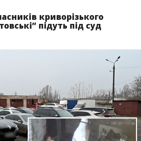
учасників криворізького
овські” підуть під суд