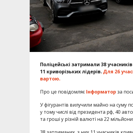
Поліцейські затримали 38 учасників 
11 криворізьких лідерів.
Для 26 учас
вартою.
Про це повідомляє
Інформатор
за пос
У фігурантів вилучили майно на суму 
у тому числі від президента рф, 40 авто
та гроші у різній валюті на 22 мільйони
38 затриманих, з них 11 учасників крив