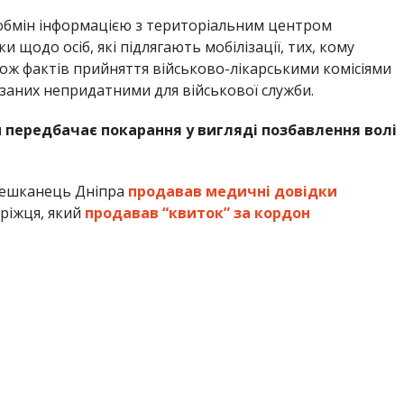
обмін інформацією з територіальним центром
 щодо осіб, які підлягають мобілізації, тих, кому
акож фактів прийняття військово-лікарськими комісіями
заних непридатними для військової служби.
ни передбачає покарання у вигляді позбавлення волі
мешканець Дніпра
продавав медичні довідки
ріжця, який
продавав “квиток” за кордон