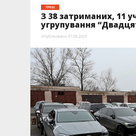
ТРЕШ
З 38 затриманих, 11 
угрупування “Двадцят
Опубліковано
07.03.2023