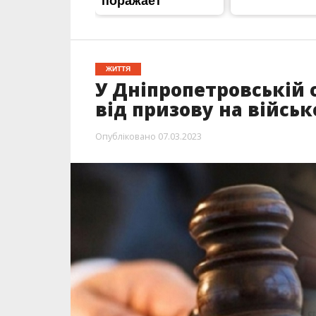
ЖИТТЯ
У Дніпропетровській 
від призову на війсь
Опубліковано
07.03.2023