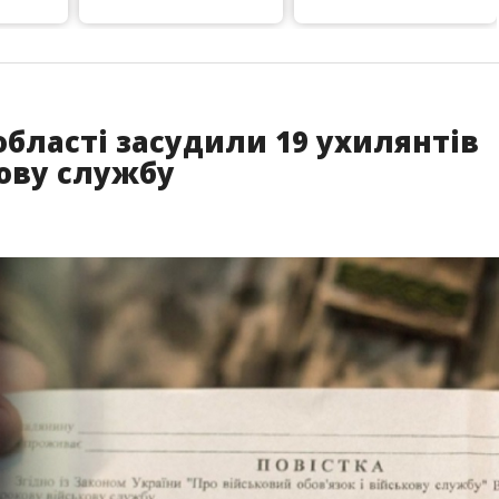
області засудили 19 ухилянтів
кову службу