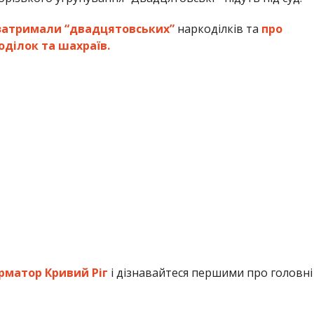
 затримали “двадцятовських”
наркоділків та
про
оділок та шахраїв.
рматор Кривий Ріг
і дізнавайтеся першими про головні