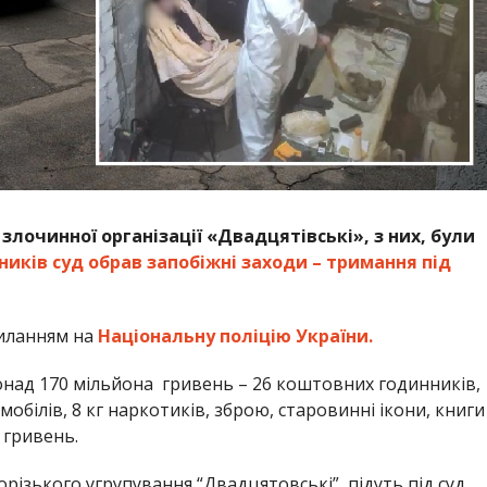
злочинної організації «Двадцятівські», з них, були
ників суд обрав запобіжні заходи – тримання під
иланням на
Національну поліцію України.
понад 170 мільйона гривень – 26 коштовних годинників,
мобілів, 8 кг наркотиків, зброю, старовинні ікони, книги
 гривень.
орізького угрупування “Двадцятовські” підуть під суд.