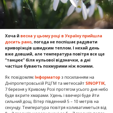
Хоча й
весна у цьому році в Україну прийшла
досить рано
, погода не поспішає радувати
криворіжців швидким теплом. І нехай день
вже довший, але температура повітря все ще
“танцює” біля нульової відзначки, а дні
частіше бувають похмурими ніж ясними.
Як повідомляє
Інформатор
з посиланням на
Дніпропетровській РЦГМ та метеосайт
SINOPTIK
,
7 березня у Кривому Розі протягом усього дня небо
буде вкрите хмарами. Удень і ввечері буде йти
сильний дощ. Вітер південний 5 – 10 метрів на
секунду. Температура повітря коливатиметься від