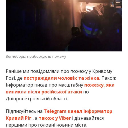
Вогнеборці приборкують пожежу
Раніше ми повідомляли про пожежу у Кривому
Розі, де
постраждали чоловік та жінка.
Також
Інформатор писав про масштабну
пожежу, яка
виникла після російської атаки
по
Дніпропетровській області.
Підписуйтесь на
Telegram канал Інформатор
Кривий Ріг
, а
також у Viber
і дізнавайтеся
першими про головні новини міста.