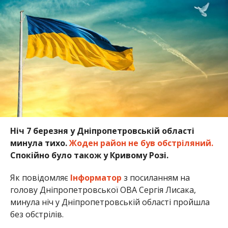
Ніч 7 березня у Дніпропетровській області
минула тихо.
Жоден район не був обстріляний.
Спокійно було також у Кривому Розі.
Як повідомляє
Інформатор
з посиланням на
голову Дніпропетровської ОВА Сергія Лисака,
минула ніч у Дніпропетровській області пройшла
без обстрілів.