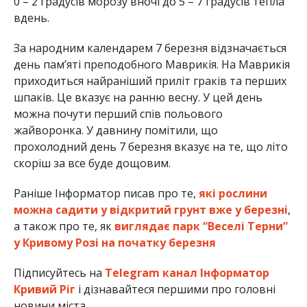
0 – 2 градусів морозу вночі до 5 – 7 градусів тепла
вдень.
За народним календарем 7 березня відзначається
день пам’яті преподобного Маврикія. На Маврикія
приходиться найраніший приліт граків та перших
шпаків. Це вказує на ранню весну. У цей день
можна почути перший спів польового
жайворонка. У давнину помітили, що
прохолодний день 7 березня вказує на те, що літо
скоріш за все буде дощовим.
Раніше Інформатор писав про те,
які рослини
можна садити у відкритий грунт вже у березні
,
а також про те, як
виглядає парк “Веселі Терни”
у Кривому Розі на початку березня
Підписуйтесь на
Telegram канал Інформатор
Кривий Ріг
і дізнавайтеся першими про головні
новини міста.