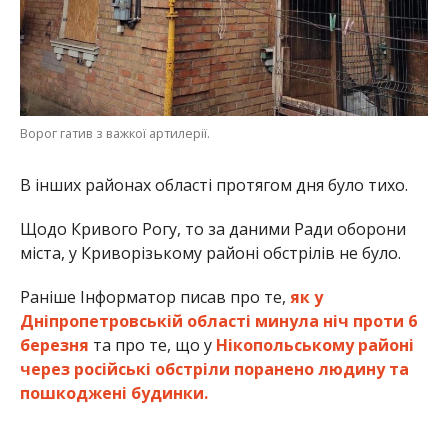
Ворог гатив з важкої артилерії.
В інших районах області протягом дня було тихо.
Щодо Кривого Рогу, то за даними Ради оборони
міста, у Криворізькому районі обстрілів не було.
Раніше Інформатор писав про те,
як у
Дніпропетровській області минула ніч проти 6
березня
та про те, що у
Нікопольському районі
через російські обстріли поранено людину та
пошкоджені будинки.