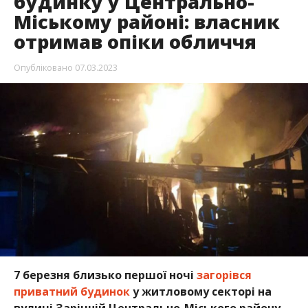
будинку у Центрально-
Міському районі: власник
отримав опіки обличчя
Опубліковано
07.03.2023
7 березня близько першої ночі
загорівся
приватний будинок
у житловому секторі на
вулиці Зарічній Центрально-Міського району