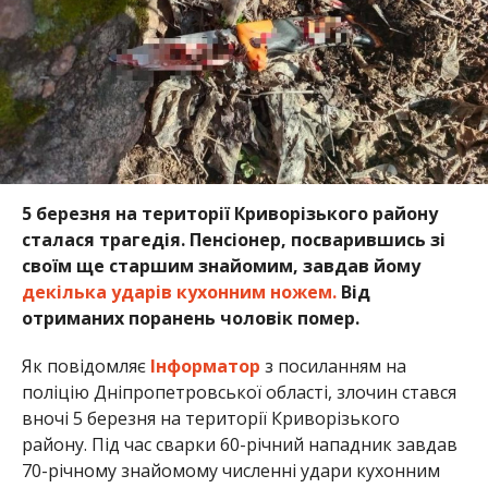
5 березня на території Криворізького району
сталася трагедія. Пенсіонер, посварившись зі
своїм ще старшим знайомим, завдав йому
декілька ударів кухонним ножем.
Від
отриманих поранень чоловік помер.
Як повідомляє
Інформатор
з посиланням на
поліцію Дніпропетровської області, злочин стався
вночі 5 березня на території Криворізького
району. Під час сварки 60-річний нападник завдав
70-річному знайомому численні удари кухонним