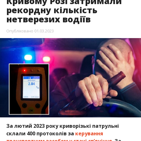
Кривому Розі затримали
рекордну кількість
нетверезих водіїв
Опубліковано
01.03.2023
За лютий 2023 року криворізькі патрульні
склали 400 протоколів за
керування
транспортним засобом у стані сп’яніння.
За