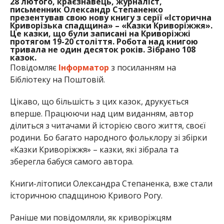
28 лютого, краєзнавець, журналіст,
письменник Олександр Степаненко
презентував свою нову книгу з серії «Історична
Криворізька спадщина» – «Казки Криворіжжя».
Це казки, що були записані на Криворіжжі
протягом 19-20 століття. Робота над книгою
тривала не один десяток років. Зібрано 108
казок.
Повідомляє
Інформатор
з посиланням на
Бібліотеку на Поштовій.
Цікаво, що більшість з цих казок, друкується
вперше. Працюючи над цим виданням, автор
ділиться з читачами й історією свого життя, своєї
родини. Бо багато народного фольклору зі збірки
«Казки Криворіжжя» – казки, які зібрала та
зберегла бабуся самого автора.
Книги-літописи Олександра Степаненка, вже стали
історичною спадщиною Кривого Рогу.
Раніше ми повідомляли, як криворіжцям