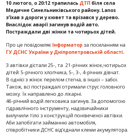
10 лютого, о 20:12 трапилась
ДТП
біля села
Медичне Синельниківського району. Lanos
з’їхав з дороги у кювет та врізався у дерево.
Внаслідок аварії загинув водій авто.
Постраждали дві жінки та чотирьох дітей.
Про це повідомляє
Інформатор
за посиланням на
ГУ ДСНС України у Дніпропетровській області.
З автівки дістали 25-, та 21-річних жінок,чотирьох
дітей: 5-річного хлопчика, 5-, 3-, 4-річних дівчат.
В однієї з жінок перелом стегна, в іншої – забої.
Також, всі постраждалі отримали струс головного
мозку. Їх направлено до лікарні.
46-річний водій легковика загинув. За допомогою
гідравлічного інструменту, надзвичайники
вилучили тіло з конструкцій понівеченої автівки.
Аби запобігати займанню автомобіля,
співробітники ДСНС від’єднали клеми акумулятора.