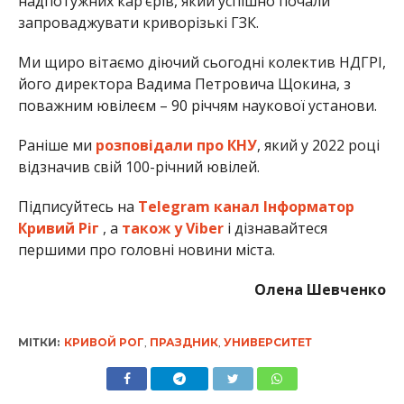
надпотужних кар’єрів, який успішно почали
запроваджувати криворізькі ГЗК.
Ми щиро вітаємо діючий сьогодні колектив НДГРІ,
його директора Вадима Петровича Щокина, з
поважним ювілеєм – 90 річчям наукової установи.
Раніше ми
розповідали про КНУ
, який у 2022 році
відзначив свій 100-річний ювілей.
Підписуйтесь на
Telegram канал Інформатор
Кривий Ріг
, а
також у Viber
і дізнавайтеся
першими про головні новини міста.
Олена Шевченко
МІТКИ:
КРИВОЙ РОГ
,
ПРАЗДНИК
,
УНИВЕРСИТЕТ