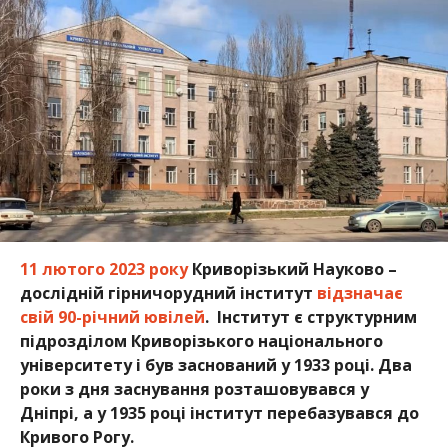
11 лютого 2023 року
Криворізький Науково –
дослідній гірничорудний інститут
відзначає
свій 90-річний ювілей
. Інститут є структурним
підрозділом Криворізького національного
університету і був заснований у 1933 році. Два
роки з дня заснування розташовувався у
Дніпрі, а у 1935 році інститут перебазувався до
Кривого Рогу.