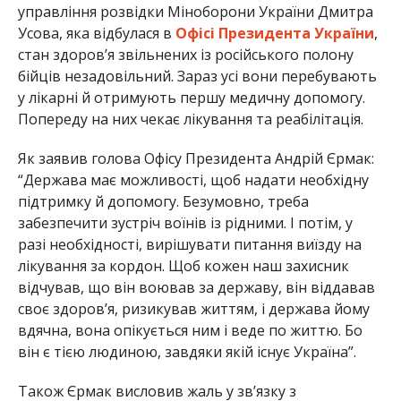
управління розвідки Міноборони України Дмитра
Усова, яка відбулася в
Офісі Президента України
,
стан здоров’я звільнених із російського полону
бійців незадовільний. Зараз усі вони перебувають
у лікарні й отримують першу медичну допомогу.
Попереду на них чекає лікування та реабілітація.
Як заявив голова Офісу Президента Андрій Єрмак:
“Держава має можливості, щоб надати необхідну
підтримку й допомогу. Безумовно, треба
забезпечити зустріч воїнів із рідними. І потім, у
разі необхідності, вирішувати питання виїзду на
лікування за кордон. Щоб кожен наш захисник
відчував, що він воював за державу, він віддавав
своє здоров’я, ризикував життям, і держава йому
вдячна, вона опікується ним і веде по життю. Бо
він є тією людиною, завдяки якій існує Україна”.
Також Єрмак висловив жаль у зв’язку з