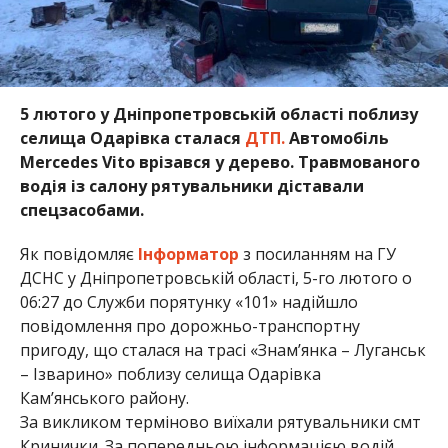
5 лютого у Дніпропетровській області поблизу
селища Одарівка сталася
ДТП.
Автомобіль
Mercedes Vito врізався у дерево. Травмованого
водія із салону рятувальники діставали
спецзасобами.
Як повідомляє
Інформатор
з посиланням на ГУ
ДСНС у Дніпропетровській області, 5-го лютого о
06:27 до Служби порятунку «101» надійшло
повідомлення про дорожньо-транспортну
пригоду, що сталася на трасі «Знам’янка – Луганськ
– Ізварино» поблизу селища Одарівка
Кам’янського району.
За викликом терміново виїхали рятувальники смт
Кринички. За попередньою інформацією водій