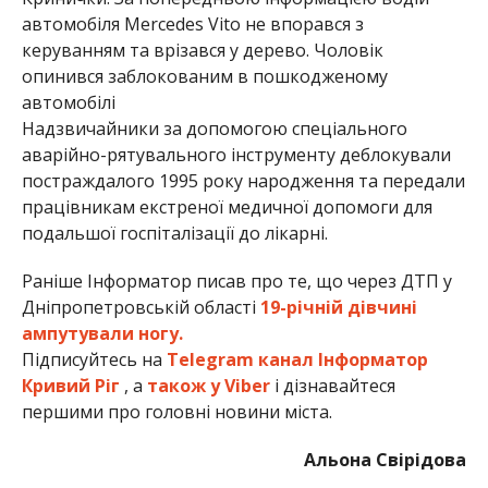
автомобіля Mercedes Vito не впорався з
керуванням та врізався у дерево. Чоловік
опинився заблокованим в пошкодженому
автомобілі
Надзвичайники за допомогою спеціального
аварійно-рятувального інструменту деблокували
постраждалого 1995 року народження та передали
працівникам екстреної медичної допомоги для
подальшої госпіталізації до лікарні.
Раніше Інформатор писав про те, що через ДТП у
Дніпропетровській області
19-річній дівчині
ампутували ногу.
Підписуйтесь на
Telegram канал Інформатор
Кривий Ріг
, а
також у Viber
і дізнавайтеся
першими про головні новини міста.
Альона Свірідова