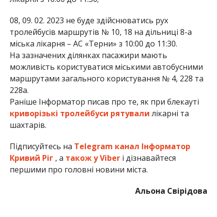
08, 09. 02. 2023 не буде здійснюватись рух
тролейбусів маршрутів № 10, 18 на дільниці 8-а
міська лікарня – АС «Терни» з 10:00 до 11:30.
На зазначених ділянках пасажири мають
можливість користуватися міськими автобусними
маршрутами загального користування № 4, 228 та
228а.
Раніше Інформатор писав про те, як при блекауті
криворізькі тролейбуси рятували
лікарні та
шахтарів.
Підписуйтесь на
Telegram канал Інформатор
Кривий Ріг
, а
також у Viber
і дізнавайтеся
першими про головні новини міста.
Альона Свірідова