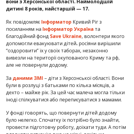
вони з Херсонської області. Наймолодшій
дитині 8 років, найстаршій — 17.
Як повідомляє
Інформатор
Кривий Ріг з
посиланням на
Інформатор Україна
та
благодійний фонд
Save Ukraine
, волонтери якого
допомогли евакуювати дітей
.
росіяни вирішили
“оздоровити” їх у своїх таборах, незаконно
вивезли на території окупованого Криму та рф,
але не повернули додому.
За
даними ЗМІ
– діти з Херсонської області. Вони
були в розлуці з батьками по кілька місяців, а
дехто – майже рік. За цей час малеча могла тільки
іноді спілкуватися або переписуватися з мамами.
У фонді говорять, що повернути дітей додому
було нелегко. Спочатку їх потрібно було знайти,
провести підготовчу роботу, доїхати туди. А потім