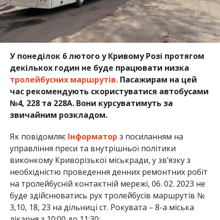
У понеділок 6 лютого у Кривому Розі протягом
декількох годин не буде працювати низка
тролейбусних маршрутів.
Пасажирам на цей
час рекомендують скористуватися автобусами
№4, 228 та 228А. Вони курсуватимуть за
звичайним розкладом.
Як повідомляє
Інформатор
з посиланням на
управління преси та внутрішньої політики
виконкому Криворізької міськради, у зв’язку з
необхідністю проведення денних ремонтних робіт
на тролейбусній контактній мережі, 06. 02. 2023 не
буде здійснюватись рух тролейбусів маршрутів №
3,10, 18, 23 на дільниці ст. Рокувата – 8-а міська
лікарня з 10:00 до 11:30;