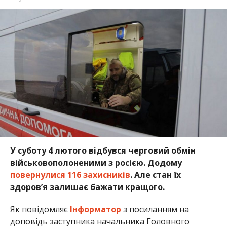
У суботу 4 лютого відбувся черговий обмін
військовополоненими з росією. Додому
повернулися 116 захисників
. Але стан їх
здоров’я залишає бажати кращого.
Як повідомляє
Інформатор
з посиланням на
доповідь заступника начальника Головного