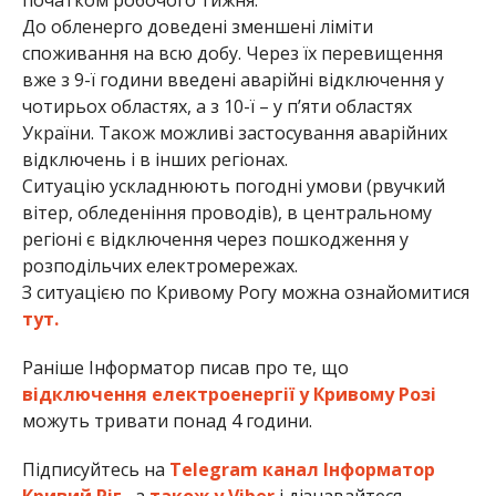
До обленерго доведені зменшені ліміти
споживання на всю добу. Через їх перевищення
вже з 9-ї години введені аварійні відключення у
чотирьох областях, а з 10-ї – у п’яти областях
України. Також можливі застосування аварійних
відключень і в інших регіонах.
Ситуацію ускладнюють погодні умови (рвучкий
вітер, обледеніння проводів), в центральному
регіоні є відключення через пошкодження у
розподільчих електромережах.
З ситуацією по Кривому Рогу можна ознайомитися
тут.
Раніше Інформатор писав про те, що
відключення електроенергії у Кривому Розі
можуть тривати понад 4 години.
Підписуйтесь на
Telegram канал Інформатор
Кривий Ріг
, а
також у Viber
і дізнавайтеся