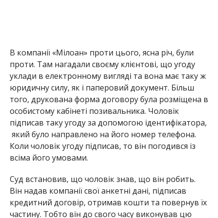
В компанії «Мілоан» проти цього, ясна річ, були
проти. Там нагадали своєму клієнтові, що угоду
уклади в електронному вигляді та вона має таку ж
юридичну силу, як і паперовий документ. Більш
того, друкована форма договору була розміщена в
особистому кабінеті позивальника. Чоловік
підписав таку угоду за допомогою ідентифікатора,
який було направлено на його номер телефона.
Коли чоловік угоду підписав, то він погодився із
всіма його умовами.
Суд встановив, що чоловік знав, що він робить.
Він надав компанії свої анкетні дані, підписав
кредитний договір, отримав кошти та повернув їх
частину. Тобто він до свого часу виконував цю