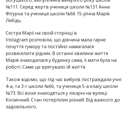
Богуцького, випускника минулого року школи
№111. Серед жертв учениця школи №131 Анна
Фігурна та учениця школи №66 15-річна Марія
Лебідь.
Сестра Марії на своїй сторінці в
Instagram розповіла, що дівчина мала гарне
почуття гумору та постійно намагалася
розвеселити рідних. В останні хвилини життя
Марія знаходилася у будинку сама, її мати була на
роботі. Саме це врятувало їй життя.
Також відомо, що під час вибухів постраждали учні
4-а, та 3-г школи №66, та учениця 5-а класу школи
№73. Всі вони знаходяться у лікарні на вулиці
Космічний. Стан потерпілих різний. Від важкого до
задовільного.