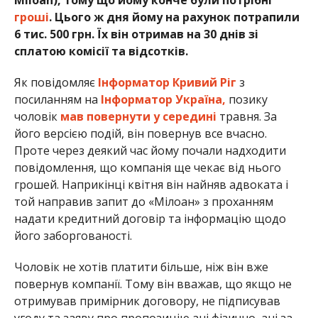
гроші
. Цього ж дня йому на рахунок потрапили
6 тис. 500 грн. Їх він отримав на 30 днів зі
сплатою комісії та відсотків.
Як повідомляє
Інформатор Кривий Ріг
з
посиланням на
Інформатор Україна,
позику
чоловік
мав повернути у середині
травня. За
його версією подій, він повернув все вчасно.
Проте через деякий час йому почали надходити
повідомлення, що компанія ще чекає від нього
грошей. Наприкінці квітня він найняв адвоката і
той направив запит до «Мілоан» з проханням
надати кредитний договір та інформацію щодо
його заборгованості.
Чоловік не хотів платити більше, ніж він вже
повернув компанії. Тому він вважав, що якщо не
отримував примірник договору, не підписував
угоду та заяву про пропозицію ані фізично, ані за