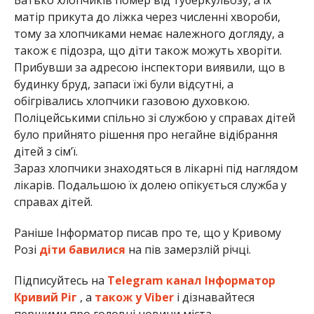
матір прикута до ліжка через численні хвороби,
тому за хлопчиками немає належного догляду, а
також є підозра, що діти також можуть хворіти.
Прибувши за адресою інспектори виявили, що в
будинку бруд, запаси їжі були відсутні, а
обігрівались хлопчики газовою духовкою.
Поліцейськими спільно зі службою у справах дітей
було прийнято рішення про негайне відібрання
дітей з сім’ї.
Зараз хлопчики знаходяться в лікарні під наглядом
лікарів. Подальшою їх долею опікується служба у
справах дітей.
Раніше Інформатор писав про те, що у Кривому
Розі
діти бавилися
на пів замерзлій річці.
Підписуйтесь на
Telegram канал Інформатор
Кривий Ріг
, а
також у Viber
і дізнавайтеся
першими про головні новини міста.