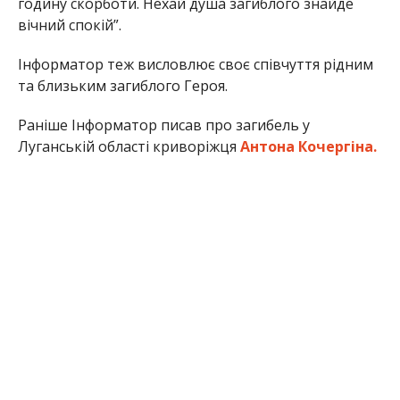
годину скорботи. Нехай душа загиблого знайде
вічний спокій”.
Інформатор теж висловлює своє співчуття рідним
та близьким загиблого Героя.
Раніше Інформатор писав про загибель у
Луганській області криворіжця
Антона Кочергіна.