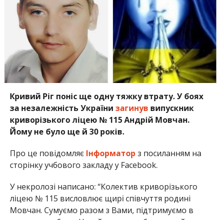
Кривий Ріг поніс ще одну тяжку втрату. У боях
за незалежність України
загинув
випускник
криворізького ліцею № 115 Андрій Мовчан.
Йому не було ще й 30 років.
Про це повідомляє
Інформатор
з посиланням на
сторінку учбового закладу у Facebook.
У некролозі написано: “Колектив криворізького
ліцею № 115 висловлює щирі співчуття родині
Мовчан. Сумуємо разом з Вами, підтримуємо в