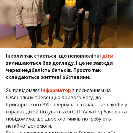
Інколи так стається, що неповнолітні
діти
залишаються без догляду. І це не завжди
через недбалість батьків. Просто так
складаються життєві обставини.
Як повідомляє
Інформатор
з посиланням на
Ювенальну превенцію Кривого Рогу, до
Криворізького РУП звернулась начальник служби у
справах дітей Лозуватської ОТГ Алла Горбачова та
повідомила, що двоє хлопчиків потребують
негайної допомоги.
Батько хлопчиків помер від туберкульозу, а їх