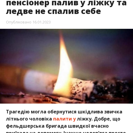
пенсіонер палив у ліжку та
ледве не спалив себе
Опубліковано
16.01.2023
Трагедію могла обернутися шкідлива звичка
літнього чоловіка
палити у
ліжку. Добре, що
фельдшерська бригада швидкої вчасно
приїхала на допомогу. Інакше чолов’яга просто