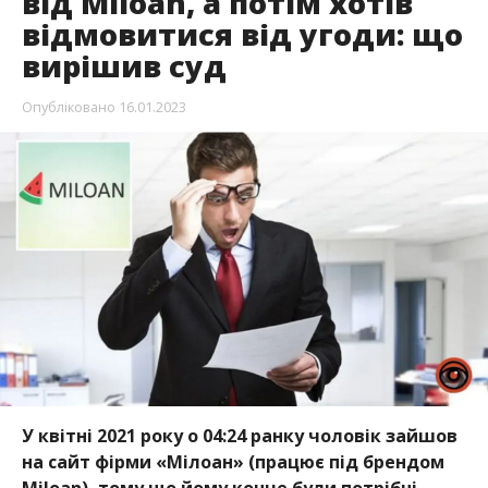
від Miloan, а потім хотів
відмовитися від угоди: що
вирішив суд
Опубліковано
16.01.2023
У квітні 2021 року о 04:24 ранку чоловік зайшов
на сайт фірми «Мілоан» (працює під брендом
Miloan), тому що йому конче були потрібні