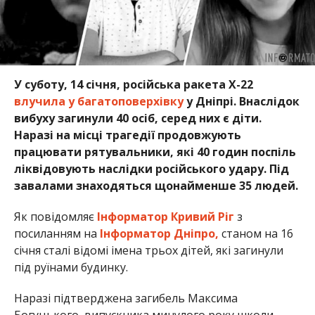
У суботу, 14 січня, російська ракета Х-22
влучила у багатоповерхівку
у Дніпрі. Внаслідок
вибуху загинули 40 осіб, серед них є діти.
Наразі на місці трагедії продовжують
працювати рятувальники, які 40 годин поспіль
ліквідовують наслідки російського удару.
Під
завалами знаходяться щонайменше 35 людей
.
Як повідомляє
Інформатор Кривий Ріг
з
посиланням на
Інформатор Дніпро,
станом на 16
січня сталі відомі імена трьох дітей, які загинули
під руїнами будинку.
Наразі підтверджена загибель Максима