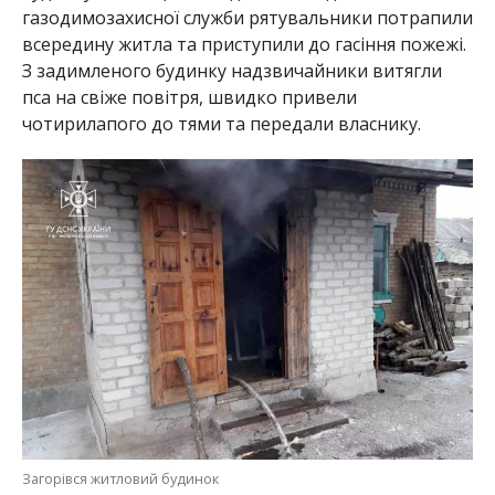
газодимозахисної служби рятувальники потрапили
всередину житла та приступили до гасіння пожежі.
З задимленого будинку надзвичайники витягли
пса на свіже повітря, швидко привели
чотирилапого до тями та передали власнику.
Загорівся житловий будинок