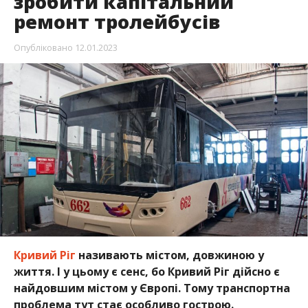
зробити капітальний
ремонт тролейбусів
Опубліковано
12.01.2023
Кривий Ріг
називають містом, довжиною у
життя. І у цьому є сенс, бо Кривий Ріг дійсно є
найдовшим містом у Європі. Тому транспортна
проблема тут стає особливо гострою.