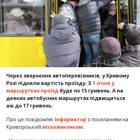
Через звернення автоперевізників, у Кривому
Розі підняли вартість проїзду. З
1 січня у
маршрутках проїзд
буде по 15 гривень. А на
деяких автобусних маршрутах підвищиться
аж до 17 гривень.
Про це повідомляє
Інформатор
з посиланням на
Криворізький
міськвиконком
.