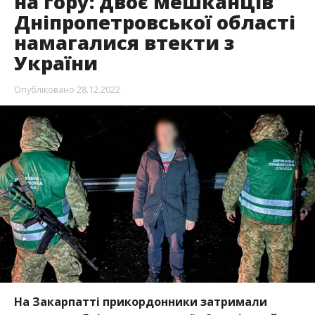
на гору: двоє мешканців
Дніпропетровської області
намагалися втекти з
України
Опубліковано
28.12.2022
На Закарпатті прикордонники затримали