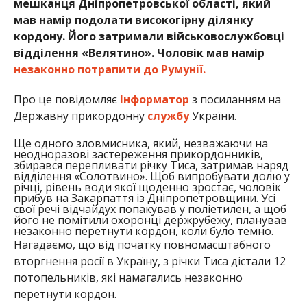
мешканця Дніпропетровської області, який
мав намір подолати високогірну ділянку
кордону. Його затримали військовослужбовці
відділення «Велятино». Чоловік мав намір
незаконно потрапити до Румунії.
Про це повідомляє
Інформатор
з посиланням на
Державну прикордонну
службу
України.
Ще одного зловмисника, який, незважаючи на
неодноразові застереження прикордонників,
збирався перепливати річку Тиса, затримав наряд
відділення «Солотвино». Щоб випробувати долю у
річці, рівень води якої щоденно зростає, чоловік
прибув на Закарпаття із Дніпропетровщини. Усі
свої речі відчайдух попакував у поліетилен, а щоб
його не помітили охоронці держрубежу, планував
незаконно перетнути кордон, коли було темно.
Нагадаємо, що від початку повномасштабного
вторгнення росії в Україну, з річки Тиса дістали 12
потопельників, які намагались незаконно
перетнути кордон.