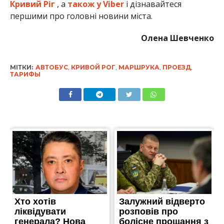
Кривий Ріг
, а
також у Viber
і дізнавайтеся
першими про головні новини міста.
Олена Шевченко
МІТКИ:
АВТОБУС
,
КРИВОЙ РОГ
,
МАРШРУКА
,
ПРОЕЗД
,
ТАРИФЫ