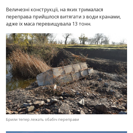
Величезні конструкції, на яких трималася
переправа прийшлося витягати з води кранами,
адже їх маса перевищувала 13 тонн.
Брили тепер лежать обабіч переправи