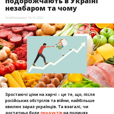
подорожчають в Україні
незабаром та чому
Опубліковано
16.11.2022
Зростаючі ціни на харчі – це те, що, після
російських обстрілів та війни, найбільше
хвилює зараз українців. Та взагалі, чи
достатньо буде
продуктів
на полицях