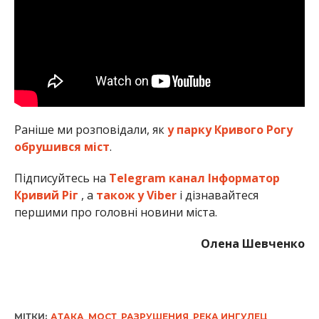
Раніше ми розповідали, як
у парку Кривого Рогу
обрушився міст
.
Підписуйтесь на
Telegram канал Інформатор
Кривий Ріг
, а
також у Viber
і дізнавайтеся
першими про головні новини міста.
Олена Шевченко
МІТКИ:
АТАКА
,
МОСТ
,
РАЗРУШЕНИЯ
,
РЕКА ИНГУЛЕЦ
,