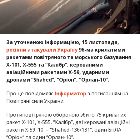
За уточненою інформацією, 15 листопада,
росіяни атакували Україну
96-ма крилатими
ракетами повітряного та морського базування
Х-101, Х-555 та “Калібр”, керованими
авіаційними ракетами Х-59, ударними
дронами “Shahed”, “Оріон”, “Орлан-10”.
Про це повідомляє
Інформатор
з посиланням на
Повітряні сили України.
Протиповітряною обороною збито 75 крилатих
ракет Х-101, Х-555, “Калібр”, дві керовані авіаційні
ракети Х-59, 10 – “Shahed-136/131”, один БпЛА
“Оріон” та один “Орлан-10”.