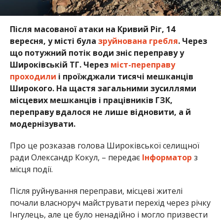
Після масованої атаки на Кривий Ріг, 14
вересня, у місті була
зруйнована гребля
. Через
що потужний потік води зніс переправу у
Широківській ТГ. Через
міст-переправу
проходили
і проїжджали тисячі мешканців
Широкого. На щастя загальними зусиллями
місцевих мешканців і працівників ГЗК,
переправу вдалося не лише відновити, а й
модернізувати.
Про це розказав голова Широківської селищної
ради Олександр Кокул, – передає
Інформатор
з
місця події.
Після руйнування переправи, місцеві жителі
почали власноруч майструвати перехід через річку
Інгулець, але це було ненадійно і могло призвести