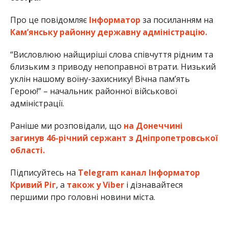
Про це повідомляє
Інформатор
за посиланням на
Кам’янську районну державну адміністрацію.
“Висловлюю найщиріші слова співчуття рідним та
близьким з приводу непоправної втрати. Низький
уклін нашому воїну-захиснику! Вічна пам’ять
Герою!” – начальник районної військової
адміністрації.
Раніше ми розповідали, що
на Донеччині
загинув 46-річний сержант з Дніпропетровської
області.
Підписуйтесь на
Telegram канал Інформатор
Кривий Ріг
, а
також у Viber
і дізнавайтеся
першими про головні новини міста.