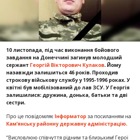
10 листопада, під час виконання бойового
завдання на Донеччині загинув молодший
сержант
Георгій Вікторович Кулаков
. Йому
назавжди залишиться 46 років.
Проходив
строкову військову службу у 1995-1996 роках.
У
квітні був мобілізований до лав ЗСУ.
У Георгія
залишилися: дружина, донька, батьки та дві
сестри.
Про це повідомляє
Інформатор
за посиланням на
Кам’янську районну державну адміністрацію.
“Висловлюю співчуття рідним та близьким! Герої