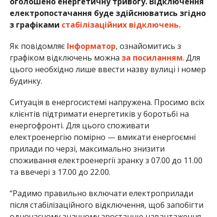
оголошено енергетичну тривогу. Відключення
електропостачання буде здійснюватись згідно
з графіками
стабілізаційних відключень.
Як повідомляє
Інформатор
, ознайомитись з
графіком відключень можна
за посиланням
. Для
цього необхідно лише ввести назву вулиці і номер
будинку.
Ситуація в енергосистемі напружена. Просимо всіх
клієнтів підтримати енергетиків у боротьбі на
енергофронті. Для цього споживати
електроенергію помірно — вмикати енергоємні
прилади по черзі, максимально знизити
споживання електроенергії зранку з 07.00 до 11.00
та ввечері з 17.00 до 22.00.
“Радимо правильно включати електроприлади
після стабілізаційного відключення, щоб запобігти
одночасному значному зростанню навантаження