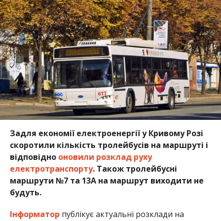
Задля економії електроенергії у Кривому Розі
скоротили кількість тролейбусів на маршруті і
відповідно
оновили розклад руху
електротранспорту
. Також тролейбусні
маршрути №7 та 13А на маршрут виходити не
будуть.
Інформатор
публікує актуальні розклади на