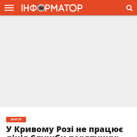
ГОЛОВНА
ЖИТТЯ
ВЛАДА
ГРОШІ
ТРЕШ
ПРЕС-
РЕЛІЗИ
РЕКЛАМА
ПРОЕКТЫ
ЖИТТЯ
У Кривому Розі не працює