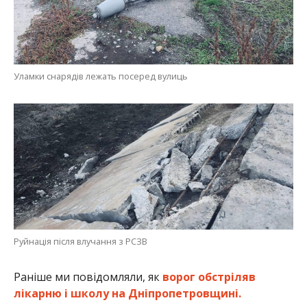
Уламки снарядів лежать посеред вулиць
Руйнація після влучання з РСЗВ
Раніше ми повідомляли, як
ворог обстріляв
лікарню і школу на Дніпропетровщині.