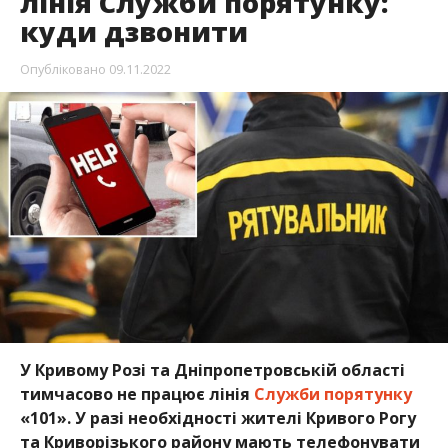
лінія Служби порятунку:
куди дзвонити
Опубліковано
09.11.2022
У Кривому Розі та Дніпропетровській області
тимчасово не працює лінія
Служби порятунку
«101». У разі необхідності жителі Кривого Рогу
та Криворізького району мають телефонувати