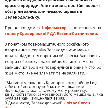
красою природи. Але на жаль, постійні ворожі
обстріли залишили чимало шрамів в
Зеленодольську.
Про це повідомляє
Інформатор
за посиланням на
голову Криворізької РДА Євгена Ситниченка.
З початком повномасштабного російського
вторгнення в Україну Зеленодольськ майже
щодня піддається ворожим обстрілам. Але навіть
попри небезпеку і жахи війни, більшість містян
залишилися або вже повернулися в рідне місто. Бо
ж це місто, яке не зламати та не залякати.
“Від імені мешканців Криворізького району і від
себе особисто хочу побажати мешканцям
Зеленодольська та самому місту розвитку,
квітучості і такої самої єдності його мешканців, яка
була завжди і зміцнилася зараз.
З Днем міста, Зеленодольськ!” –
вітає Євген