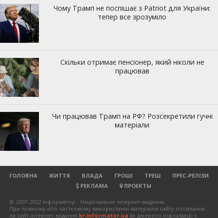
ГОЛОВНА
ЖИТТЯ
ВЛАДА
ГРОШІ
ТРЕШ
ПРЕС-РЕЛІЗИ
РЕКЛАМА
ПРОЕКТЫ
© 2007-2022 Інформатор - Національне інтернет-видання.
При повному або частковому використанні матеріалів сайту посилання
на сайт інтернет-видання
kr.informator.ua
як джерело інформації є