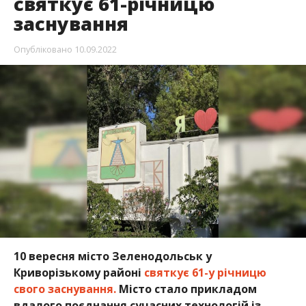
святкує 61-річницю
заснування
Опубліковано
10.09.2022
10 вересня місто Зеленодольськ у
Криворізькому районі
святкує 61-у річницю
свого заснування.
Місто стало прикладом
вдалого поєднання сучасних технологій із