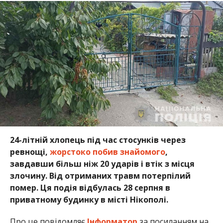
24-літній хлопець під час стосунків через
ревнощі,
жорстоко побив знайомого
,
завдавши більш ніж 20 ударів і втік з місця
злочину. Від отриманих травм потерпілий
помер. Ця подія відбулась 28 серпня в
приватному будинку в місті Нікополі.
Про це повідомляє
Інформатор
за посиланням на