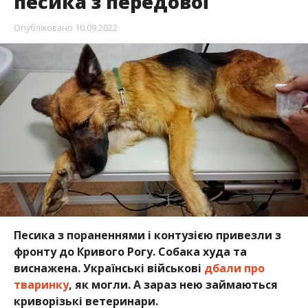
песика з передової
Опубліковано
10.09.2022
Песика з пораненнями і контузією привезли з
фронту до Кривого Рогу. Собака худа та
виснажена. Українські військові
дбали про
тваринку
, як могли. А зараз нею займаються
криворізькі ветеринари.