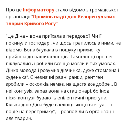
Про це
Інформатору
стало відомо з громадської
організації “
Промінь надії для безпритульних
тварин Кривого Рогу”
.
“Це Діна – вона приїхала з передової. Чи її
покинули господарі, чи щось трапилось з ними, не
відомо. Вона блукала в пошуку прихистку і
прийшла до наших хлопців. Там хлопці про неї
піклувались і робили все що могли в тих умовах.
Дінка молода і розумна дівчинка, дуже стомлена і
худенька”. Є незначні рвані ранки, рентген
зробили – осколків немає, на щастя все добре… В
неї контузія, зараз вона на стаціонарі, бо іноді
після контузії бувають епілептичні приступи.
Кілька днів Діна буде в клініці, якщо все гуд, то
поїде на перетримку”, – розповіли в організації
для тварин.