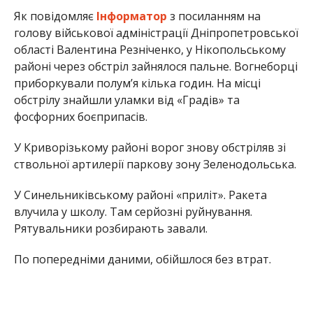
Як повідомляє
Інформатор
з посиланням на
голову військової адміністрації Дніпропетровської
області Валентина Резніченко, у Нікопольському
районі через обстріл зайнялося пальне. Вогнеборці
приборкували полум’я кілька годин. На місці
обстрілу знайшли уламки від «Градів» та
фосфорних боєприпасів.
У Криворізькому районі ворог знову обстріляв зі
ствольної артилерії паркову зону Зеленодольська.
У Синельниківському районі «приліт». Ракета
влучила у школу. Там серйозні руйнування.
Рятувальники розбирають завали.
По попередніми даними, обійшлося без втрат.