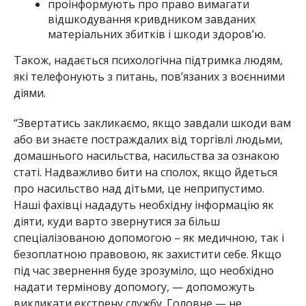
проінформують про право вимагати
відшкодування кривдником завданих
матеріальних збитків і шкоди здоров’ю.
Також, надається психологічна підтримка людям,
які телефонують з питань, пов’язаних з воєнними
діями.
“Звертатись закликаємо, якщо завдали шкоди вам
або ви знаєте постраждалих від торгівлі людьми,
домашнього насильства, насильства за ознакою
статі. Надважливо бити на сполох, якщо йдеться
про насильство над дітьми, це неприпустимо.
Наші фахівці нададуть необхідну інформацію як
діяти, куди варто звернутися за більш
спеціалізованою допомогою – як медичною, так і
безоплатною правовою, як захистити себе. Якщо
під час звернення буде зрозуміло, що необхідно
надати термінову допомогу, — допоможуть
викликати екстрену службу. Головне — не