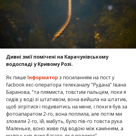
Дивні змії помічені на Карачунівському
водоспаді у Кривому Розі.
Як пише
Інформатор
з посиланням на пост у
facbook екс-оператора телеканалу “Рудана” Івана
Баранова, “та плямиста, товстим пальцем, поки я
сидів у воді зі штативом, вона вийшла на штатив,
щоб зігрітися і подивитись на мене, і поки я був за
фотоапаратом 2-го, вона поплила, але потім ми
зловили 2-го, їй, мабуть, було пів-го товста рука.
Маленьке, воно живе під водою між камінням, а
маленьких дуже багато, як я розумію”.