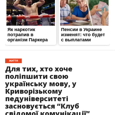
ЖИТТЯ
Для тих, хто хоче
поліпшити свою
українську мову, у
Криворізькому
педуніверситеті
засновується “Клуб
свідомої комунікації”