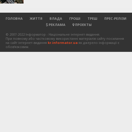
ГОЛОВНА
ЖИТТЯ
ВЛАДА
ГРОШІ
ТРЕШ
ПРЕС-РЕЛІЗИ
РЕКЛАМА
ПРОЕКТЫ
© 2007-2022 Інформатор - Національне інтернет-видання.
При повному або частковому використанні матеріалів сайту посилання
на сайт інтернет-видання
kr.informator.ua
як джерело інформації є
обов'язковим.