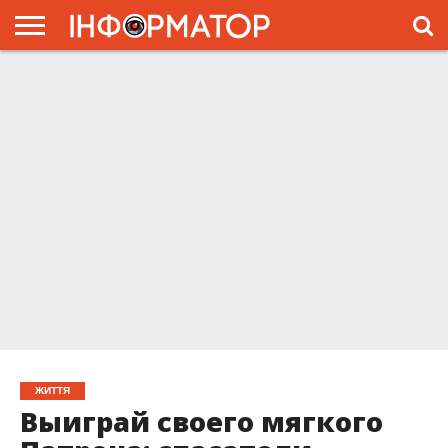
ГОЛОВНА
ЖИТТЯ
ВЛАДА
ГРОШІ
ТРЕШ
ПРЕС-
РЕЛІЗИ
РЕКЛАМА
ПРОЕКТЫ
ЖИТТЯ
Выиграй своего мягкого