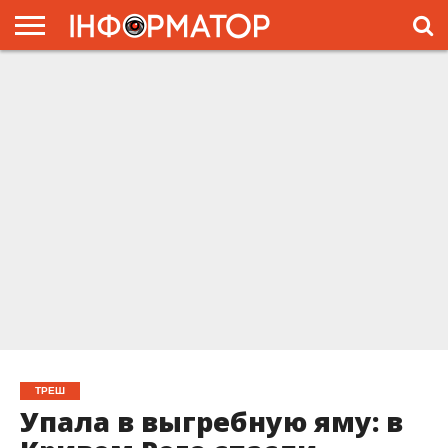
ГОЛОВНА
ЖИТТЯ
ВЛАДА
ГРОШІ
ТРЕШ
ПРЕС-
РЕЛІЗИ
РЕКЛАМА
ПРОЕКТЫ
ТРЕШ
Упала в выгребную яму: в