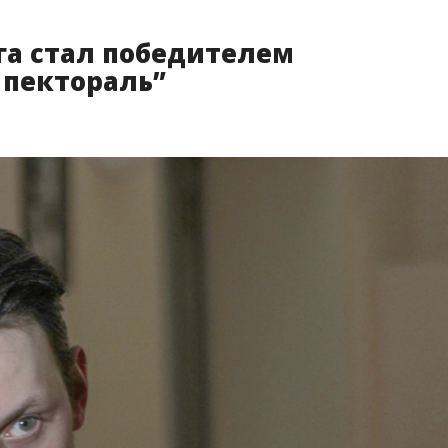
га стал победителем
 пектораль”