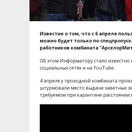
Известие о том, что с 6 апреля по
можно будет только по спецпропус
работников комбината “АрселорМит
Об этом Информатору стало известно 
социальных сетях и на YouTube.
4 апреля у проходной комбината произ
штурмовали место выдачи заветных зе
требуемом при карантине расстоянии 