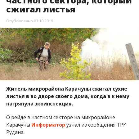
частного сектора, который
сжигал листья
Опубліковано
03.10.2019
Житель микрорайона Карачуны сжигал сухие
листья в во дворе своего дома, когда в к нему
нагрянула экоинспекция.
О рейде в частном секторе на микрорайоне
Карачуны
Информатор
узнал из сообщения ТРК
Рудана.