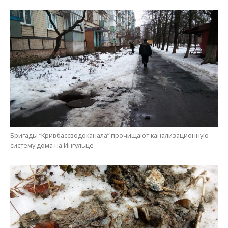
Бригады “Кривбассводоканала” прочищают канализационную
систему дома на Ингульце