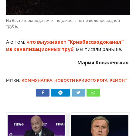
На Восточном вода течет по улице, а не по водопроводной
трубе.
А о том,
что выуживает “Кривбассводоканал”
из канализационных труб
, мы писали раньше.
Мария Ковалевская
МІТКИ:
КОММУНАЛКА
,
НОВОСТИ КРИВОГО РОГА
,
РЕМОНТ