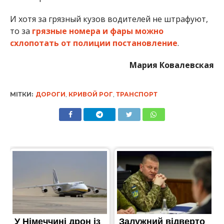
И хотя за грязный кузов водителей не штрафуют,
то за
грязные номера и фары можно
схлопотать от полиции постановление
.
Мария Ковалевская
МІТКИ:
ДОРОГИ
,
КРИВОЙ РОГ
,
ТРАНСПОРТ