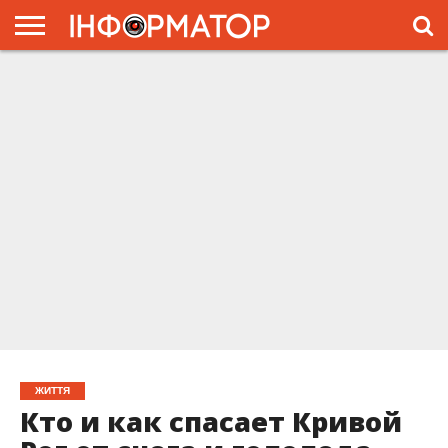
ГОЛОВНА
ЖИТТЯ
ВЛАДА
ГРОШІ
ТРЕШ
ПРЕС-
РЕЛІЗИ
РЕКЛАМА
ПРОЕКТЫ
ЖИТТЯ
Кто и как спасает Кривой