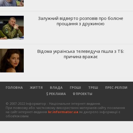
ГОЛОВНА
ЖИТТЯ
ВЛАДА
ГРОШІ
ТРЕШ
ПРЕС-РЕЛІЗИ
РЕКЛАМА
ПРОЕКТЫ
© 2007-2022 Інформатор - Національне інтернет-видання.
При повному або частковому використанні матеріалів сайту посилання
на сайт інтернет-видання
kr.informator.ua
як джерело інформації є
обов'язковим.