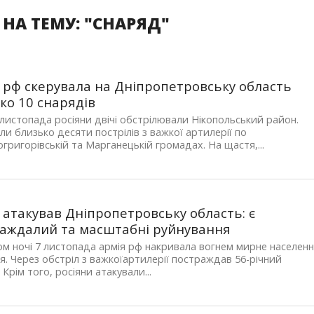
НА ТЕМУ: "СНАРЯД"
 рф скерувала на Дніпропетровську область
ко 10 снарядів
 листопада росіяни двічі обстрілювали Нікопольський район.
ли близько десяти пострілів з важкої артилерії по
григорівській та Марганецькій громадах. На щастя,...
 атакував Дніпропетровську область: є
аждалий та масштабні руйнування
м ночі 7 листопада армія рф накривала вогнем мирне населен
я. Через обстріл з важкоїартилерії постраждав 56-річний
 Крім того, росіяни атакували...