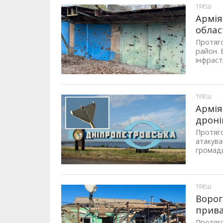
ТРЕШ
Армія
облас
Протяго
район. 
інфраст
ТРЕШ
Армія
дроні
Протяго
атакува
громади
ТРЕШ
Ворог
прива
Протяго