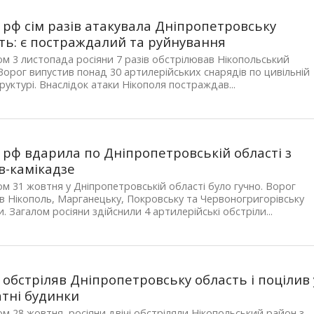
 рф сім разів атакувала Дніпропетровську
ть: є постраждалий та руйнування
м 3 листопада росіяни 7 разів обстрілював Нікопольський
Ворог випустив понад 30 артилерійських снарядів по цивільній
руктурі. Внаслідок атаки Нікополя постраждав...
 рф вдарила по Дніпропетровській області з
в-камікадзе
м 31 жовтня у Дніпропетровській області було гучно. Ворог
в Нікополь, Марганецьку, Покровську та Червоногригорівську
. Загалом росіяни здійснили 4 артилерійські обстріли...
 обстріляв Дніпропетровську область і поцілив 
тні будинки
м 28 жовтня, росіяни двічі обстріляли Нікопольський район з