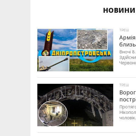
НОВИНИ 
ТРЕШ
Армія
близь
Вночі 8
Здійсни
Червоно
ТРЕШ
Ворог
постр
Протяго
Нікопол
чоловік.