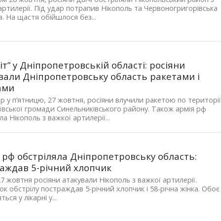
артилерії. Під удар потрапив Нікополь та Червоногригорівська
. На щастя обійшлося без...
іт” у Дніпропетровській області: росіяни
вали Дніпропетровську область ракетами і
ами
р у п’ятницю, 27 жовтня, росіяни влучили ракетою по територі
вської громади Синельниківського району. Також армія рф
ла Нікополь з важкої артилерії...
 рф обстріляла Дніпропетровську область:
аждав 5-річний хлопчик
7 жовтня росіяни атакували Нікополь з важкої артилерії.
ок обстрілу постраждав 5-річний хлопчик і 58-річна жінка. Обоє
ься у лікарні у...