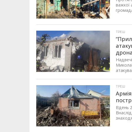
важкої 
громада
ТРЕШ
“Прил
атаку
дрон
Надвечі
Миколаї
атакува
ТРЕШ
Армія
постр
Вдень 2
Внаслід
знаходят