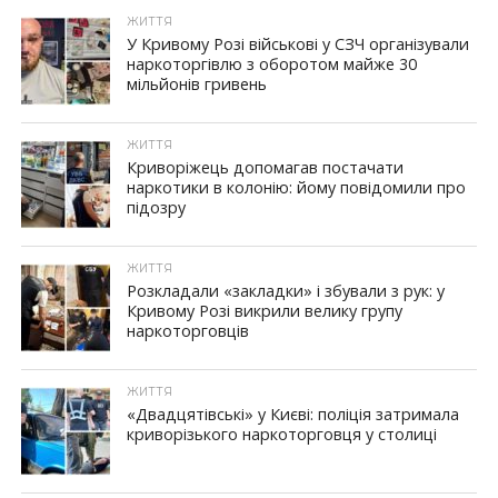
ЖИТТЯ
У Кривому Розі військові у СЗЧ організували
наркоторгівлю з оборотом майже 30
мільйонів гривень
ЖИТТЯ
Криворіжець допомагав постачати
наркотики в колонію: йому повідомили про
підозру
ЖИТТЯ
Розкладали «закладки» і збували з рук: у
Кривому Розі викрили велику групу
наркоторговців
ЖИТТЯ
«Двадцятівські» у Києві: поліція затримала
криворізького наркоторговця у столиці