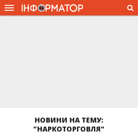
ГОЛОВНА
ЖИТТЯ
ВЛАДА
ГРОШІ
ТРЕШ
ПРЕС-
РЕЛІЗИ
РЕКЛАМА
ПРОЕКТЫ
НОВИНИ НА ТЕМУ:
"НАРКОТОРГОВЛЯ"