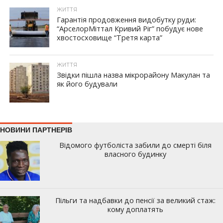
ЖИТТЯ
Гарантія продовження видобутку руди:
“АрселорМіттал Кривий Ріг” побудує нове
хвостосховище “Третя карта”
ЖИТТЯ
Звідки пішла назва мікрорайону Макулан та
як його будували