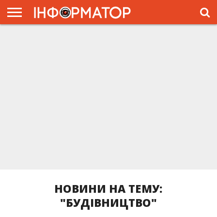
ГОЛОВНА
ЖИТТЯ
ВЛАДА
ГРОШІ
ТРЕШ
ПРЕС-
РЕЛІЗИ
РЕКЛАМА
ПРОЕКТЫ
НОВИНИ НА ТЕМУ:
"БУДІВНИЦТВО"