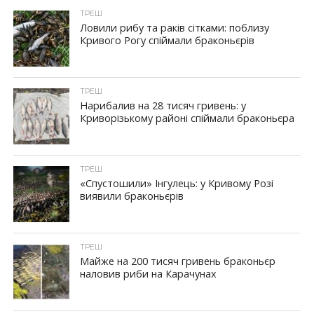
ТРЕШ
Ловили рибу та раків сітками: поблизу
Кривого Рогу спіймали браконьєрів
ТРЕШ
Нарибалив на 28 тисяч гривень: у
Криворізькому районі спіймали браконьєра
ТРЕШ
«Спустошили» Інгулець: у Кривому Розі
виявили браконьєрів
ТРЕШ
Майже на 200 тисяч гривень браконьєр
наловив риби на Карачунах