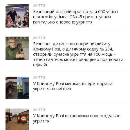
ЖИТТЯ
Безпечний освітній простір для 650 учнів і
педагогів: у гімназії №45 презентували
капітально оновлене укриття
ЖИТТЯ
Безпечне дитинство попри виклики: у
Кривому Розі, в дитячому садку № 234,
створили сучасне укриття на 100 місць –
тепер садочок може повноцінно працювати
офлайн
ЖИТТЯ
У Кривому Розі мешканці перетворили
укриття на смітник
ЖИТТЯ
У Кривому Розі встановили нове модульне
укриття