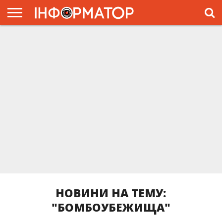
ГОЛОВНА
ЖИТТЯ
ВЛАДА
ГРОШІ
ТРЕШ
ПРЕС-
РЕЛІЗИ
РЕКЛАМА
ПРОЕКТЫ
НОВИНИ НА ТЕМУ:
"БОМБОУБЕЖИЩА"