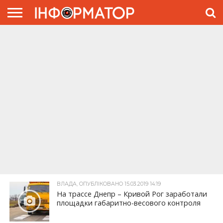
ГОЛОВНА
ЖИТТЯ
ВЛАДА
ГРОШІ
ТРЕШ
ПРЕС-
РЕЛІЗИ
РЕКЛАМА
ПРОЕКТЫ
ВЛАДА, ОПУБЛІКОВАНО 15.03.2019 14:19
На трассе Днепр – Кривой Рог заработали
площадки габаритно-весового контроля