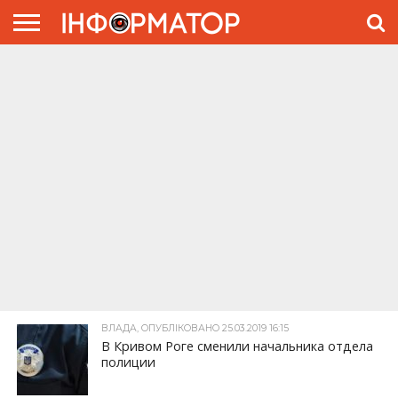
ГОЛОВНА
ЖИТТЯ
ВЛАДА
ГРОШІ
ТРЕШ
ПРЕС-
РЕЛІЗИ
РЕКЛАМА
ПРОЕКТЫ
ВЛАДА, ОПУБЛІКОВАНО 25.03.2019 16:15
В Кривом Роге сменили начальника отдела
полиции