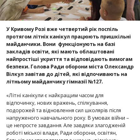
У Кривому Розі вже четвертий рік поспіль
протягом літніх канікул працюють пришкільні
майданчики. Вони функціонують на базі
закладів освіти, які мають облаштова
ні
найпростіші укриття та відповідають вимогам
безпеки. Голова Ради оборони міста Олександр
Вілкул завітав до дітей, які відпочивають на
літньому майдан
чику гімназії №127.
«Літні
канікули є найкращим часом для
відпочинку, нових вражень, спілкування,
подорожей та відновлення сил школярів після
напруженого навчального року. В умовах війни –
це непросте завдання. Але завдяки злагодженій
роботі міської влади, Ради оборони, освітян,