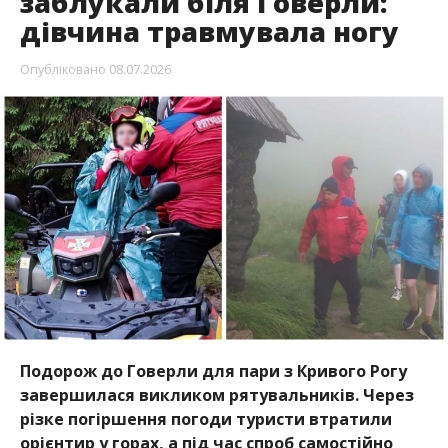
заблукали біля Говерли:
дівчина травмувала ногу
Опубліковано
08.07.2026
Подорож до Говерли для пари з Кривого Рогу
завершилася викликом рятувальників. Через
різке погіршення погоди туристи втратили
орієнтир у горах, а під час спроб самостійно