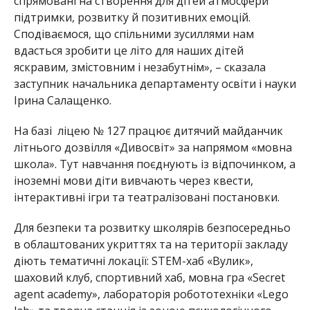
спрямовані на створення для дітей атмосфери
підтримки, розвитку й позитивних емоцій.
Сподіваємося, що спільними зусиллями нам
вдасться зробити це літо для наших дітей
яскравим, змістовним і незабутнім», – сказала
заступник начальника департаменту освіти і науки
Ірина Салаще
нко.
На базі ліцею № 127 працює дитячий майданчик
літнього дозвілля «Дивосвіт» за напрямом «мовна
школа». Тут навчання поєднують із відпочинком, а
іноземні мови діти вивчають через квести,
інтерактивні ігри та театралізовані постановки.
Для безпеки та розвитку школярів безпосередньо
в облаштованих укриттях та на території закладу
діють тематичні локації: STEM-хаб «Вулик»,
шаховий клуб, спортивний хаб, мовна гра «Secret
agent academy», лабораторія робототехніки «Lego