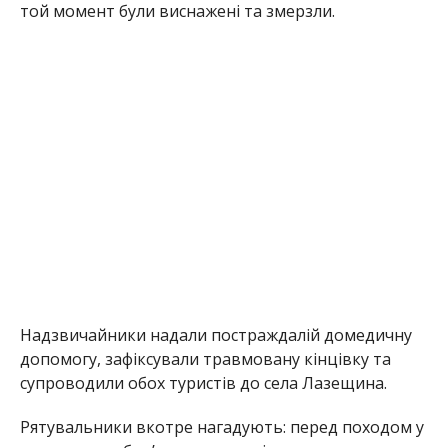
той момент були виснажені та змерзли.
Надзвичайники надали постраждалій домедичну
допомогу, зафіксували травмовану кінцівку та
супроводили обох туристів до села Лазещина.
Рятувальники вкотре нагадують: перед походом у