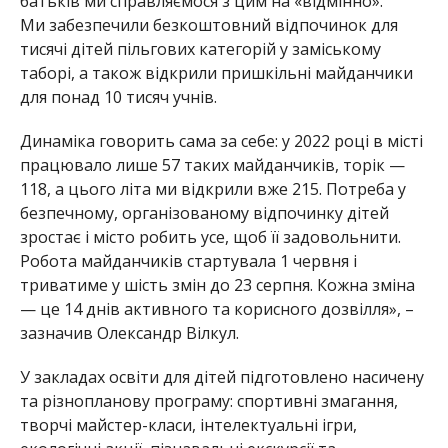
батьків ми справляємося з цим на «відмінно».
Ми забезпечили безкоштовний відпочинок для
тисячі дітей пільгових категорій у заміському
таборі, а також відкрили пришкільні майданчики
для понад 10 тисяч учнів.
Динаміка говорить сама з
а себе: у 2022 році в місті
працювало лише 57 та
ких майданчиків, торік —
118, а цього літа ми відкрили вже 215. Потреба у
безпечному, організованому відпочинку дітей
зростає і місто робить усе, щоб її задовольнити.
Робота майданчиків стартувала 1 червня і
триватиме у шість змін до 23 серпня. Кожна зміна
— це 14 днів активного та корисного дозвілля», –
зазначив Олександр Вілкул.
У закладах освіти для дітей підготовлено насичену
та різнопланову програму: спортивні змагання,
творчі майстер-класи, інтелектуаль
ні ігри,