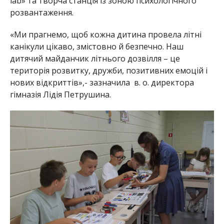
lab» та творча станція із зоною психоло
гічного
розвантаження.
«Ми прагнемо, щоб кожна дитина провела літні
канікули цікаво, змістовно й безпечно. Наш
дитячий майданчик літнього дозвілля – це
територія розвитку, дружби, позитивних емоцій і
нових відкриттів»,- зазначила в. о. директора
гімназія Лідія Петрушина.