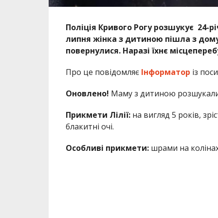
Поліція Кривого Рогу розшукує 24-рі
липня жінка з дитиною пішла з дому
повернулися. Наразі їхнє місцепере
Про це повідомляє
Інформатор
із пос
Оновлено!
Маму з дитиною розшукали,
Прикмети Лілії:
на вигляд 5 років, зріс
блакитні очі.
Особливі прикмети:
шрами на колінах 