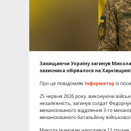
Захищаючи Україну загинув Микола І
захисника обірвалося на Харківщині
Про це повідомляє
Інформатор
із пос
25 червня 2026 року, виконуючи військо
незалежність, загинув солдат Федорчу
механізованого відділення 3-го механіз
механізованого батальйону військової 
Микола Іванович народився 11 грудня 1