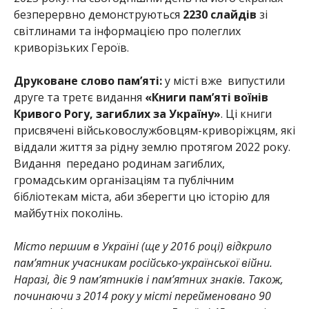
безперервно демонструються
2230 слайдів
зі
світлинами та інформацією про полеглих
криворізьких Героїв.
Друковане слово пам’яті:
у місті вже випустили
друге та третє видання
«Книги пам’яті воїнів
Кривого Рогу, загиблих за Україну»
. Ці книги
присвячені військовослужбовцям-криворіжцям, які
віддали життя за рідну землю протягом 2022 року.
Видання передано родинам загиблих,
громадським організаціям та публічним
бібліотекам міста, аби зберегти цю історію для
майбутніх поколінь.
Місто першим в Україні (ще у 2016 році) відкрило
пам’ятник учасникам російсько-української
війни.
Наразі, діє 9 пам’ятників і пам’ятних знаків. Також,
починаючи з 2014 року у місті перейменовано 90