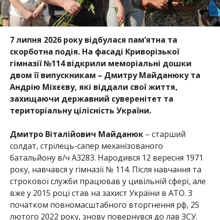
7 липня 2026 ро
ку відбулася пам’ятна та
скорботна подія. На фасаді Криворізької
гімназії №114 відкрили меморіальні дошки
двом її випускникам – Дмитру Майданюку та
Андрію Міхєєву, які віддали свої життя,
захищаючи державний суверенітет та
територіальну цілісність України.
Дмитро Віталійович Майданюк
– старший
солдат, стрілець-сапер механізованого
батальйону в/ч А3283. Народився 12 в
ересня 1971
року, навчався у гімназії № 114. Після навчання та
строкової служби працював у цивільній сфері, але
вже у 2015 році став на захист України в АТО. З
початком повномасштабного вторгнення рф, 25
лютого 2022 року, знову повернувся до лав ЗСУ.