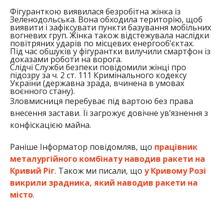
Фігуранткою виявилася безробітна жінка із
Зеленодольська. Вона обходила територію, щоб
виявити і зафіксувати пункти базування мобільних
вогневих груп. Жінка також відстежувала наслідки
повітряних ударів по місцевих енергооб’єктах.
Під час обшуків у фігурантки вилучили смартфон із
доказами роботи на ворога.
Слідчі Служби безпеки повідомили жінці про
підозру за ч. 2 ст. 111 Кримінального кодексу
України (державна зрада, вчинена в умовах
воєнного стану).
Зловмисниця перебуває під вартою без права
внесення застави. Її загрожує довічне ув’язнення з
конфіскацією майна.
Раніше Інформатор повідомляв, що
працівник
металургійного комбінату наводив ракети на
Кривий Ріг
. Також ми писали, що
у Кривому Розі
викрили зрадника, який наводив ракети на
місто
.