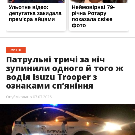
ЖИТТЯ
Патрульні тричі за ніч
зупинили одного й того ж
водія Isuzu Trooper з
ознаками сп’яніння
Опубліковано
07.07.2026