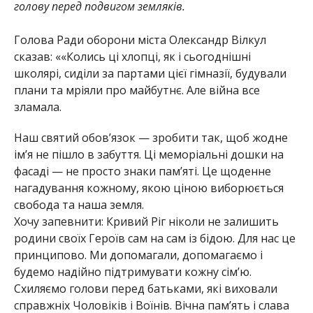
голову перед подвигом земляків.
Голова Ради оборони міста Олександр Вілкул
сказав: ««Колись ці хлопці, як і сьогоднішні
школярі,
сиділи за партами цієї гімназії, будували
плани та мріяли про майбутнє. Але війна все
зламала.
Наш святий обов’язок — зробити так, щоб
жодне
ім’я не пішло в забуття. Ці меморіальні дошки на
фасаді — не просто знаки пам’яті. Це щоденне
нагадування кожному,
якою ціною виборюється
свобода та наша земля.
Хочу запевнити: Кривий Ріг ніколи не залишить
родини своїх Героїв сам на сам із бідою. Для нас це
принципово. Ми допомагали, допомагаємо і
будемо надійно підтримувати кожну сім’ю.
Схиляємо голови перед батькам
и, які виховали
справжніх Чоловіків і Воїнів. Вічна пам’ять і слава