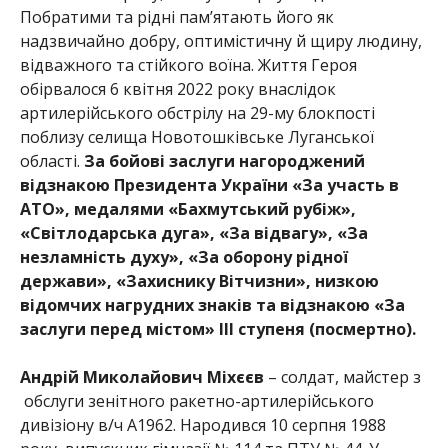
Побра
тими та рідні пам’ятають його як
надзвичайно добру, оптимістичну й щиру людину,
відважного та стійкого воїна. Життя Героя
обірвалося 6 квітня 2022 року внаслідок
артилерійського обстрілу на 29-му блокпості
поблизу селища Новотошківське Луганської
області.
За бойові заслуги нагороджений
відзнакою Президента України
«За участь в
АТО», медалями «Бахмутський рубіж»,
«Світлодарська дуга», «За відвагу», «За
незламність духу», «За оборону рідної
держави», «Захиснику Вітчизни», низкою
відомчих нагрудних знаків та відзнакою «За
заслуги перед містом» ІІІ ступеня (посмертно).
Андрій Миколайович Міхєєв
– солдат, майстер з
обслуги зенітного ракетно-артилерійського
дивізіону в/ч А1962. Народився 10 серпня 1988