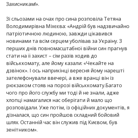
Захисникам!».
Зі сльозами на очах про сина розповіла Тетяна
Володимирівна Міхєєва: «Андрій був надзвичайно
патріотичною людиною, завжди цікавився
новинами та всім серцем уболівав за Украї
ну. З
перших днів повномасштабної війни син прагнув
стати на її захист – сім разів ходив до
військкомату, але йому казали: «Чекайте на
дзвінок». І ось наприкінці вересня йому нарешті
зателефонували ввечері, а вже вранці він із
рюкзаком стояв на порозі війс
ьккомату.Багато
чого про його службу ми тоді й не знали, адже
хлопці намагалися нас оберігати й мало що
розповідали. Уже потім, із офіційних документів, я
дізналася, що син пройшов складний бойовий
шлях. Останній час він служив під Києвом, був
зенітником».