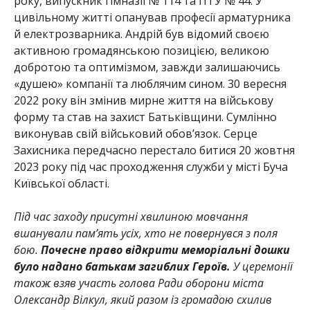
року, вип
ускник гімназії № 114 та ПТУ № 44. У
цивільному житті опанував професії арматурника
й електрозварника. Андрій був відомий своєю
активною громадянською позицією, великою
добротою та оптимізмом, завжди залишаючись
«душею» компанії та люблячим сином. 30 верес
ня
2022 року він змінив мирне життя на військову
форму та став на захист Батьківщини. Сумлінно
виконував свій військовий обов’язок. Серце
Захисника передчасно перестало битися 20 жовтня
2023 року під час проходження служби у місті Буча
Київської області.
Під час заходу присутні хвилиною мовчання
вшанували пам’ять усіх, хто не повернувся з поля
бою.
Почесне право відкрити меморіальні дошки
було надано батькам загиблих Героїв.
У церемонії
також взяв участь голова Ради оборони міста
Олександр Вілкул, який разом із громадою схилив