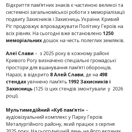
Відкриття пам’ятних знаків є частиною великої та
системної загальноміської роботи з меморіалізації
подвигу Захисників і Захисниць України. Кривий
Ріг продовжує впроваджувати Політику Героїв на
всіх рівнях. На сьогодні
вже встановлено
1250
меморіальних
дошок
на честь полеглих земляків.
Алеї Слави
–
з 2025 року в кожному районі
Кривого Рогу визначено спеціальні громадські
простори для вшанування пам’яті оборонців.
Наразі, в відкрито
8 Алей Слави
, де на
498
стендах
увічнено
пам’ять
1992 Захисників і
Захисниць
(125 із цих стендів змонтували у 2026
році).
Мультимедійний «Куб пам’яті»
–
аудіовізуальний комплекс у Парку Героїв
Металургійного району, який працює з серпня
2025 року. На сьогоднішній день на його екранах