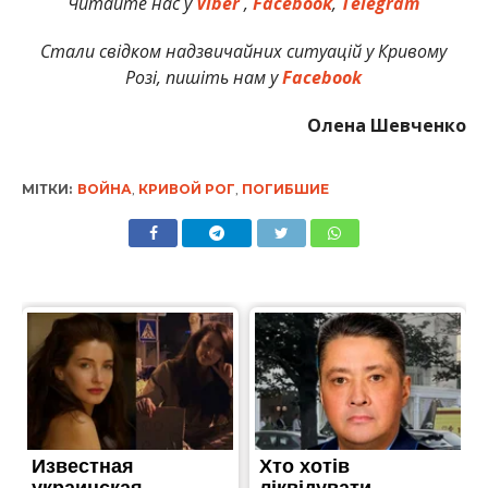
Читайте нас у
Viber
,
Facebook
,
Telegram
Стали свідком надзвичайних ситуацій у Кривому
Розі, пишіть нам у
Facebook
Олена Шевченко
МІТКИ:
ВОЙНА
,
КРИВОЙ РОГ
,
ПОГИБШИЕ