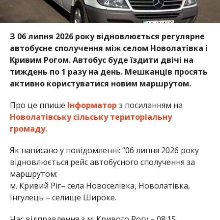
З 06 липня 2026 року відновлюється регулярне
автобусне сполучення між селом Новолатівка і
Кривим Рогом. Автобус буде їздити двічі на
тиждень по 1 разу на день. Мешканців просять
активно користуватися новим маршрутом.
Про це ппише
Інформатор
з посиланням на
Новолатівську сільську територіальну
громаду.
Як написано у повідомленні: “06 липня 2026 року
відновлюється рейс автобусного сполучення за
маршрутом:
м. Кривий Ріг– села Новоселівка, Новолатівка,
Інгулець – селище Широке.
Час відправлення з м. Кривого Рогу – 08:15.