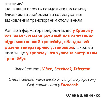
п’ятницю”.
Мешканців просять повідомити цю новину
близьким та знайомим та користуватися
відновленим транспортним сполученням.
Раніше Інформатор повідомляв, що
у Кривому
Розі на міські маршрути вийшов капітально
відремонтований тролейбус, обладнаний
дизель-генераторною установкою
.Також ми
писали, що
у Кривому Розі хулігани обстріляли
тролейбус
.
Читайте нас у
Viber
,
Facebook
,
Telegram
Стали свідком надзвичайних ситуацій у Кривому
Розі, пишіть нам у
Facebook
Олена Шевченко