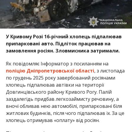
У Кривому Розі 16-річний хлопець підпалював
припарковані авто. Підліток працював на
замовлення росіян. Зловмисника затримали.
Як повідомляє Інформатор з посиланням на
поліцію Дніпропетровської області
, з листопада
по грудень 2025 року завербований росіянами
хлопець підпалював автівки на території
Довгинцівського району Кривого Рогу. Палій
заздалегідь придбав легкозаймисту речовину, а
вночі обливав нею автомобілі, припарковані біля
житлових будинків, після чого підпалював їх. За це
хлопець отримував «оплату» від росіян.