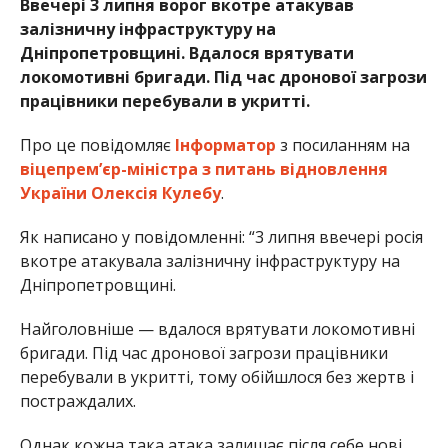
Ввечері 3 липня ворог вкотре атакував
залізничну інфраструктуру на
Дніпропетровщині. Вдалося врятувати
локомотивні бригади. Під час дронової загрози
працівники перебували в укритті.
Про це повідомляє
Інформатор
з посиланням на
віцепрем’єр-міністра з питань відновлення
України Олексія Кулебу
.
Як написано у повідомленні: “3 липня ввечері росія
вкотре атакувала залізничну інфраструктуру на
Дніпропетровщині.
Найголовніше — вдалося врятувати локомотивні
бригади. Під час дронової загрози працівники
перебували в укритті, тому обійшлося без жертв і
постраждалих.
Однак кожна така атака залишає після себе нові