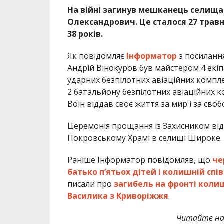
На війні загинув мешканець селища
Олександрович. Це сталося 27 травня
38 років.
Як повідомляє
Інформатор
з посиланн
Андрій Вінокуров був майстером 4 екіп
ударних безпілотних авіаційних компле
2 батальйону безпілотних авіаційних к
Воїн віддав своє життя за мир і за своб
Церемонія прощання із Захисником відб
Покровському Храмі в селищі Широке.
Раніше Інформатор повідомляв, що
че
батько п’ятьох дітей і колишній сп
писали про
загибель на фронті коли
Василика з Криворіжжя
.
Читайте на