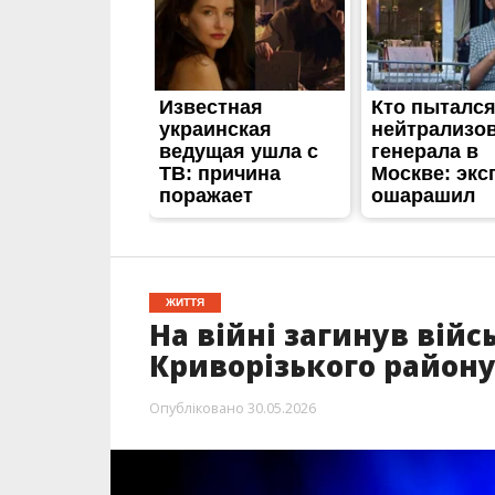
ЖИТТЯ
На війні загинув вій
Криворізького район
Опубліковано
30.05.2026