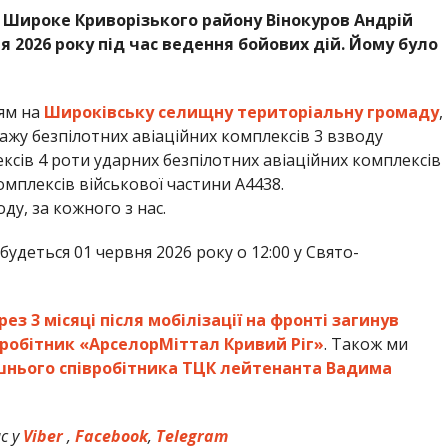
 Широке Криворізького району Вінокуров Андрій
 2026 року під час ведення бойових дій. Йому було
ям на
Широківську селищну територіальну громаду
,
ажу безпілотних авіаційних комплексів 3 взводу
ксів 4 роти ударних безпілотних авіаційних комплексів
омплексів військової частини А4438.
оду, за кожного з нас.
удеться 01 червня 2026 року о 12:00 у Свято-
рез 3 місяці після мобілізації на фронті загинув
івробітник «АрселорМіттал Кривий Ріг»
. Також ми
шнього співробітника ТЦК лейтенанта Вадима
с у
Viber
,
Facebook
,
Telegram