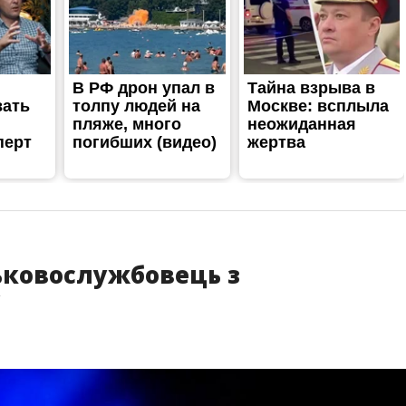
ськовослужбовець з
у