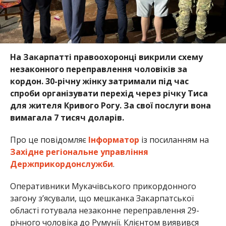
На Закарпатті правоохоронці викрили схему
незаконного переправлення чоловіків за
кордон. 30-річну жінку затримали під час
спроби організувати перехід через річку Тиса
для жителя Кривого Рогу. За свої послуги вона
вимагала 7 тисяч доларів.
Про це повідомляє
Інформатор
із посиланням на
Західне регіональне управління
Держприкордонслужби
.
Оперативники Мукачівського прикордонного
загону з’ясували, що мешканка Закарпатської
області готувала незаконне переправлення 29-
річного чоловіка до Румунії. Клієнтом виявився