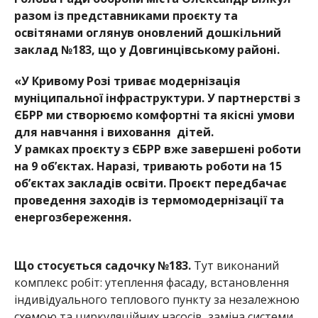
разом із представниками проєкту та
освітянами оглянув оновлений
дошкільний
заклад №183, що у Довгинцівському районі.
«У Кривому Розі триває модернізація
муніципальної інфраструктури. У партнерстві з
ЄБРР ми створюємо комфортні та якісні умови
для навчання і виховання дітей.
У рамках проєкту з ЄБРР вже завершені роботи
на 9 об’єктах. Наразі, тривають роботи на 15
об’єктах закладів освіти. Проєкт передбачає
пр
оведення заходів із термомодернізації та
енергозбереження.
Що стосується садочку №183.
Тут виконаний
комплекс робіт:
утеплення фасаду, встановлення
індивідуально
го теплового пункту за незалежною
схемою та циркуляц
ійних насосів, заміна системи