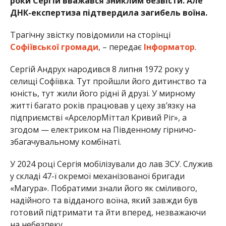
роки Сергій вважався зниклим безвісти. Але
ДНК-експертиза підтвердила загибель воїна.
Трагічну звістку повідомили на сторінці
Софіївської громади
, – передає
Інформатор
.
Сергій Андрух народився 8 липня 1972 року у
селищі Софіївка. Тут пройшли його дитинство та
юність, тут жили його рідні й друзі. У мирному
житті багато років працював у цеху зв’язку на
підприємстві «АрселорМіттал Кривий Ріг», а
згодом — електриком на Південному гірничо-
збагачувальному комбінаті.
У 2024 році Сергія мобілізували до лав ЗСУ. Служив
у складі 47-ї окремої механізованої бригади
«Магура». Побратими знали його як сміливого,
надійного та відданого воїна, який завжди був
готовий підтримати та йти вперед, незважаючи
на небезпеку.