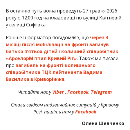
В останню путь воїна проведуть 27 травня 2026
року о 12:00 год на кладовищі по вулиці Квітневій
у селищі Софіївка.
Раніше Інформатор повідомляв, що
через 3
місяці після мобілізації на фронті загинув
батько п’ятьох дітей і колишній співробітник
«АрселорМіттал Кривий Ріг»
. Також ми писали
про
загибель на фронті колишнього
співробітника ТЦК лейтенанта Вадима
Василика з Криворіжжя
.
Читайте нас у
Viber
,
Facebook
,
Telegram
Стали свідком надзвичайних ситуацій у Кривому
Розі, пишіть нам у
Facebook
Олена Шевченко