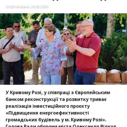
Опубліковано
26.05.2026
У Кривому Розі, у
співпраці з Європейським
банком реконструкції та розвитку
триває
реалізація інвестиційного проєкту
«Підвищення енергоефективності
громадських будівель у м. Кривому Розі».
Голова Ради оборони міста Олександр Вілкул