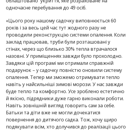
облаштовано укриття, яке розраховане на
одночасне перебування до 49 осіб.
«Цього року нашому садочку виповнюється 60
років і за весь цей час тут жодного ра
зу не
проводили реконструкцію системи опалення. Коли
заклад працював, труби були розташовані у
стінах, через що близько 30% тепла втрачалося
назовні. У приміщеннях завжди було прохолодно.
Завдяки цій програмі ми отримали справжній
подарунок – у садочку повністю оновили систему
опалення. Тепер ми зможемо отримувати тепло
навіть у найсильніші зимові морози. У нас завжди
буде тепло та комфортно. Усе зроблено естетично
й якісно, підрядники дуже гарно виконали роботи.
Навіть зовнішній вигляд говорить сам за себе
.
Батьки та діти вже не могли дочекатися
повернення до дитячого садка. Тож, хочу щиро
подякувати всім, хто долучився до реалізації цього