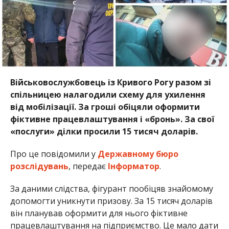
Військовослужбовець із Кривого Рогу разом зі
спільницею налагодили схему для ухилення
від мобілізації. За гроші обіцяли оформити
фіктивне працевлаштування і «бронь». За свої
«послуги» ділки просили 15 тисяч доларів.
Про це повідомили у
Державному бюро
розслідувань
, передає
Інформатор
.
За даними слідства, фігурант пообіцяв знайомому
допомогти уникнути призову. За 15 тисяч доларів
він планував оформити для нього фіктивне
працевлаштування на підприємство. Це мало дати